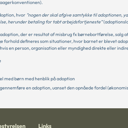
Haagerkonventionen).
doption, hvor
”nogen
der skal afgive samtykke til adoptionen, yd
e, herunder betaling for tabt arbejdsfortjeneste”
(adoptionslo
adoption, der er resultat af misbrug fx børnebortførelse, salg af
lige forhold defineres som situationer, hvor barnet er blevet ado
 hvis en person, organisation eller myndighed direkte eller indir
e
andel med børn med henblik på adoption
t gennemføre en adoption, uanset den opnåede fordel (økonomis
styrelsen
Links