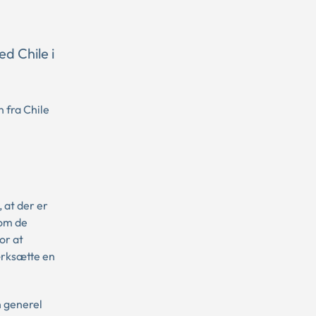
d Chile i
 fra Chile
 at der er
 om de
or at
ærksætte en
n generel