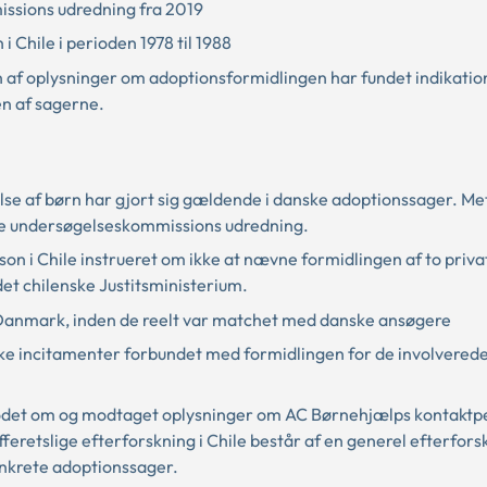
ssions udredning fra 2019
 Chile i perioden 1978 til 1988
af oplysninger om adoptionsformidlingen har fundet indikatio
n af sagerne.
nelse af børn har gjort sig gældende i danske adoptionssager. Me
nske undersøgelseskommissions udredning.
n i Chile instrueret om ikke at nævne formidlingen af to priva
det chilenske Justitsministerium.
il Danmark, inden de reelt var matchet med danske ansøgere
ke incitamenter forbundet med formidlingen for de involverede 
nmodet om og modtaget oplysninger om AC Børnehjælps kontaktpe
feretslige efterforskning i Chile består af en generel efterfors
konkrete adoptionssager.