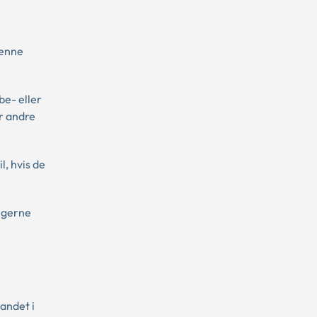
denne
be- eller
r andre
, hvis de
ngerne
 andet i