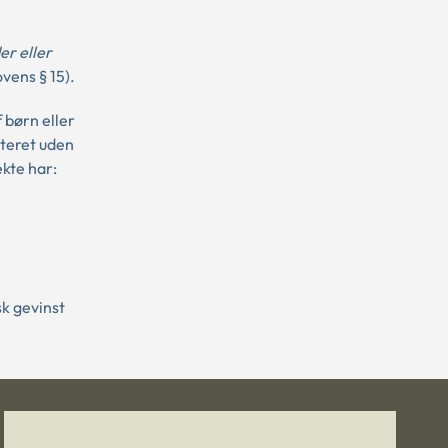
er eller
vens § 15).
 børn eller
pteret uden
ekte har:
k gevinst