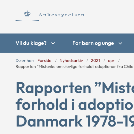
Vil du klage?
For børn og unge
Du er her:
Forside
Nyhedsarkiv
2021
apr
Rapporten ”Mistanke om ulovlige forhold i adoptioner fra Chile
Rapporten ”Mist
forhold i adoption
Danmark 1978-1