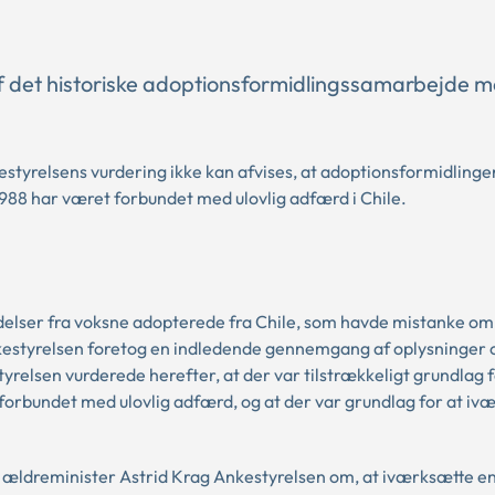
 det historiske adoptionsformidlingssamarbejde me
estyrelsens vurdering ikke kan afvises, at adoptionsformidlingen
988 har været forbundet med ulovlig adfærd i Chile.
elser fra voksne adopterede fra Chile, som havde mistanke om,
Ankestyrelsen foretog en indledende gennemgang af oplysninger
yrelsen vurderede herefter, at der var tilstrækkeligt grundlag f
forbundet med ulovlig adfærd, og at der var grundlag for at iv
g ældreminister Astrid Krag Ankestyrelsen om, at iværksætte e