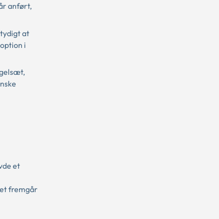
år anført,
tydigt at
option i
egelsæt,
anske
vde et
Det fremgår