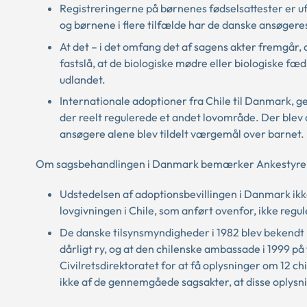
Registreringerne på børnenes fødselsattester er uful
og børnene i flere tilfælde har de danske ansøgere
At det – i det omfang det af sagens akter fremgår, 
fastslå, at de biologiske mødre eller biologiske fæ
udlandet.
Internationale adoptioner fra Chile til Danmark, g
der reelt regulerede et andet lovområde. Der blev 
ansøgere alene blev tildelt værgemål over barnet.
Om sagsbehandlingen i Danmark bemærker Ankestyrels
Udstedelsen af adoptionsbevillingen i Danmark ikke
lovgivningen i Chile, som anført ovenfor, ikke re
De danske tilsynsmyndigheder i 1982 blev bekend
dårligt ry, og at den chilenske ambassade i 1999 på
Civilretsdirektoratet for at få oplysninger om 12 
ikke af de gennemgåede sagsakter, at disse oplysni