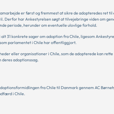
amarbejde er først og fremmest at sikre de adopteredes ret til
il. Derfor har Ankestyrelsen søgt at tilvejebringe viden om gen
ende periode, herunder om eventuelle ulovlige forhold.
alt 31 konkrete sager om adoption fra Chile, ligesom Ankestyre
om parlamentet i Chile har offentliggjort.
eder eller organisationer i Chile, som de adopterede kan rette
om deres adoptionssag.
t adoptionsformidlingen fra Chile til Danmark gennem AC Børneh
dfærd i Chile.