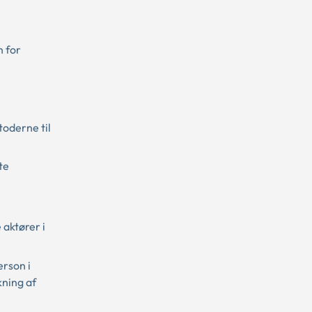
n for
toderne til
te
aktører i
rson i
kning af