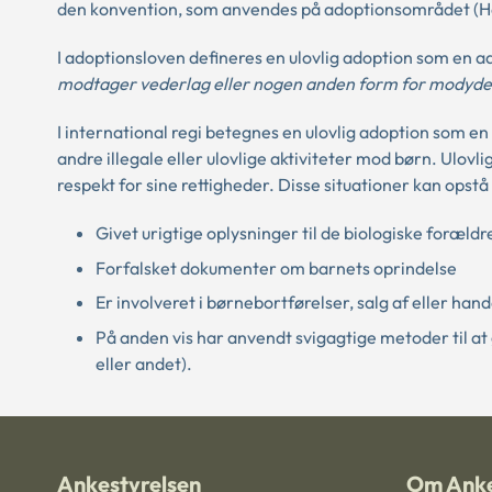
den konvention, som anvendes på adoptionsområdet (
I adoptionsloven defineres en ulovlig adoption som en a
modtager vederlag eller nogen anden form for modydels
I international regi betegnes en ulovlig adoption som en 
andre illegale eller ulovlige aktiviteter mod børn. Ulov
respekt for sine rettigheder. Disse situationer kan opstå
Givet urigtige oplysninger til de biologiske forældr
Forfalsket dokumenter om barnets oprindelse
Er involveret i børnebortførelser, salg af eller h
På anden vis har anvendt svigagtige metoder til a
eller andet).
Ankestyrelsen
Om Anke