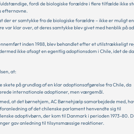
dstændige, fordi de biologiske forældre i flere tilfælde ikke st
s efternavne.
at der er samtykke fra de biologiske forældre – ikke er muligt en
dre var klar over, at deres samtykke blev givet med henblik på ad
ennemført inden 1988, blev behandlet efter et utilstrækkeligt r
dermed ikke afsagt en egentlig adoptionsdom i Chile, idet de d
en, at:
 skete på grundlag af en klar adoptionsafgørelse fra Chile, da
gulerede internationale adoptioner, men værgemål.
t med, at det børnehjem, AC Børnehjælp samarbejdede med, ha
 foranledning af det chilenske parlament henvendte sig til
chilenske adoptivbørn, der kom til Danmark i perioden 1973-80. 
nger gav anledning til tilsynsmæssige reaktioner.