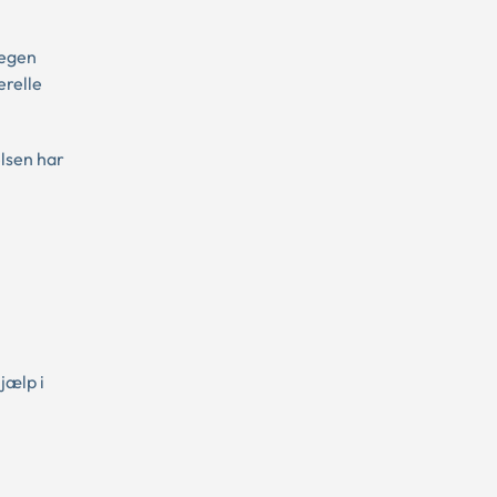
 egen
erelle
lsen har
jælp i