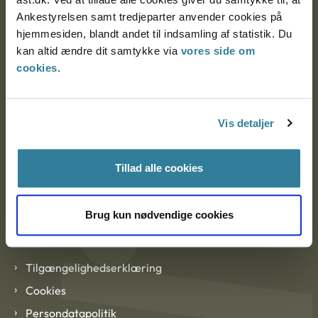
Ankestyrelsen København
Ankestyrelsen samt tredjeparter anvender cookies på
hjemmesiden, blandt andet til indsamling af statistik. Du
kan altid ændre dit samtykke via
vores side om
EAN: 57 98 000 35 48 21
cookies
.
CVR: 1007 4002
Vis detaljer
Om Ankestyrelsen
Tillad alle cookies
Om Ankestyrelsen
Blanketter og kontaktformularer
Brug kun nødvendige cookies
Links
Tilgængelighedserklæring
Cookies
Persondatapolitik