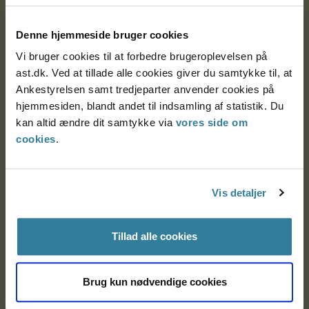
Postadresse:
Denne hjemmeside bruger cookies
Nytorv 7, 2. sal
Vi bruger cookies til at forbedre brugeroplevelsen på
9000 Aalborg
ast.dk. Ved at tillade alle cookies giver du samtykke til, at
Ankestyrelsen samt tredjeparter anvender cookies på
hjemmesiden, blandt andet til indsamling af statistik. Du
Ankestyrelsen Aalborg
kan altid ændre dit samtykke via
vores side om
cookies
.
Ankestyrelsen København
Vis detaljer
EAN: 57 98 000 35 48 21
CVR: 1007 4002
Tillad alle cookies
Om Ankestyrelsen
Brug kun nødvendige cookies