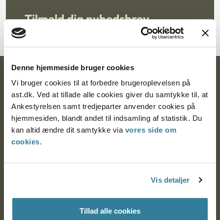
Tilmeld dig nyhedsbrev
Denne hjemmeside bruger cookies
Ankestyrelsen
Vi bruger cookies til at forbedre brugeroplevelsen på
ast.dk. Ved at tillade alle cookies giver du samtykke til, at
Postadresse:
Ankestyrelsen samt tredjeparter anvender cookies på
hjemmesiden, blandt andet til indsamling af statistik. Du
Nytorv 7, 2. sal
kan altid ændre dit samtykke via
vores side om
9000 Aalborg
cookies
.
Ankestyrelsen Aalborg
Vis detaljer
Ankestyrelsen København
Tillad alle cookies