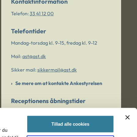
Kontaktinformation
Telefon:
33 41 12 00
Telefontider
Mandag-torsdag kl. 9-15, fredag kl. 9-12
Mail:
ast@ast.dk
Sikker mail:
sikkermail@ast.dk
Se mere om at kontakte Ankestyrelsen
Receptionens åbningstider
Mandag-torsdag kl. 9-15, fredag kl. 9-13
Tillad alle cookies
r du
Er du bekymret for et barn/en ung?