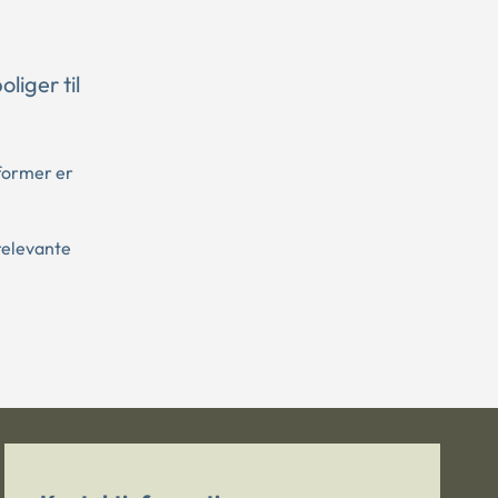
liger til
oformer er
relevante