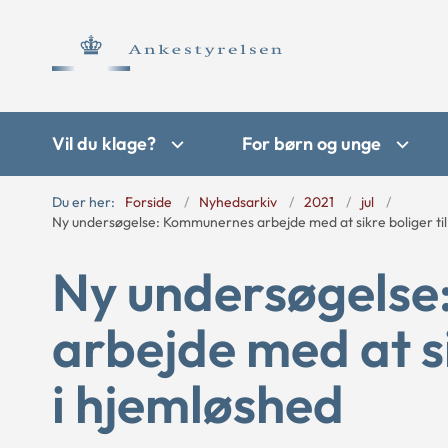
Vil du klage?
For børn og unge
Du er her:
Forside
Nyhedsarkiv
2021
jul
Ny undersøgelse: Kommunernes arbejde med at sikre boliger til
Ny undersøgels
arbejde med at si
i hjemløshed