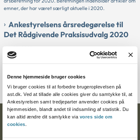
årsberetning for 2020. Beretningen indeholder artikler om
emner, der har været særligt aktuelle i 2020.
Ankestyrelsens årsredegørelse til
Det Rådgivende Praksisudvalg 2020
04-05-2021
Ankestyrelsen
Det Rådgivende Praksisudvalg
Redegørelse
Årsberetning
Denne hjemmeside bruger cookies
Dette er Ankestyrelsens syvende årsredegørelse til Det
Rådgivende Praksisudvalg.
Vi bruger cookies til at forbedre brugeroplevelsen på
ast.dk. Ved at tillade alle cookies giver du samtykke til, at
Ankestyrelsen samt tredjeparter anvender cookies på
hjemmesiden, blandt andet til indsamling af statistik. Du
Ankestyrelsen
kan altid ændre dit samtykke via
vores side om
cookies
.
Postadresse: