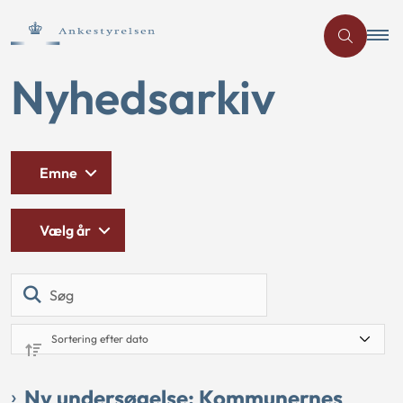
Nyhedsarkiv
Emne
Vælg år
Søg
Ny undersøgelse: Kommunernes