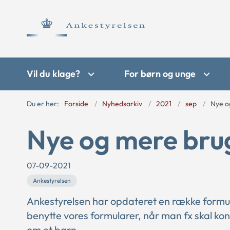
Vil du klage?
For børn og unge
Du er her:
Forside
Nyhedsarkiv
2021
sep
Nye o
Nye og mere bru
07-09-2021
Ankestyrelsen
Ankestyrelsen har opdateret en række formul
benytte vores formularer, når man fx skal kon
om et barn.