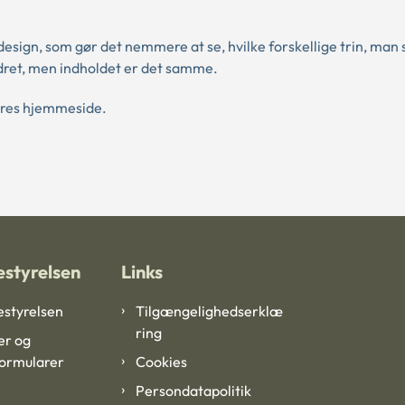
esign, som gør det nemmere at se, hvilke forskellige trin, man 
ret, men indholdet er det samme.
vores hjemmeside.
styrelsen
Links
styrelsen
Tilgængelighedserklæ
ring
er og
formularer
Cookies
Persondatapolitik