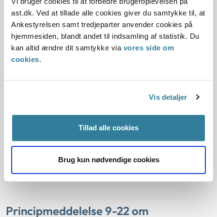
at arbejdsskademyndigheden har truffet en forkert
Vi bruger cookies til at forbedre brugeroplevelsen på
afgørelse.
ast.dk. Ved at tillade alle cookies giver du samtykke til, at
Ankestyrelsen samt tredjeparter anvender cookies på
hjemmesiden, blandt andet til indsamling af statistik. Du
Principmeddelelse 8-22 om
kan altid ændre dit samtykke via
vores side om
arbejdsskade, arbejdets forhold og
cookies
.
hjemmearbejde
Principmeddelelsen fastslår, at skader, der er sket under
Vis detaljer
færden i forbindelse med arbejde, der udføres hjemmefra,
kan være en følge af arbejdet eller de forhold, hvorunder
Tillad alle cookies
arbejdet foregår. Det kan enten være færden, som har en
direkte forbindelse til arbejdet, eller færden der har en
nødvendig eller naturlig forbindelse til arbejdet. Sådanne
Brug kun nødvendige cookies
skader kan efter en samlet bevisvurdering være omfattet
af loven.
Principmeddelelse 9-22 om