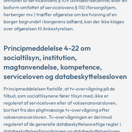
omfattet af servicelovens § 109 (kvindekrisecentre) eller en
boform omfattet af servicelovens § 110 (forsorgshjem,
herberger mv.) træffer afgørelse om bortvisning af en
borger begrundet i borgerens adfærd, kan der ikke klages
over afgørelsen til Ankestyrelsen.
Principmeddelelse 4-22 om
socialtilsyn, institution,
magtanvendelse, kompetence,
serviceloven og databeskyttelsesloven
Principmeddelelsen fastslår, at tv-overvågning på de
tilbud, som socialtilsynene fører tilsyn med, ikke er
reguleret af serviceloven eller af voksenansvarsloven,
bortset fra den pligtmæssige tv-overvågning efter
voksenansvarsloven. Tv-overvågningen er derimod
reguleret af de generelle databeskyttelsesretlige regler i
databeskyttelsesforordningen og databeskyttelsesloven