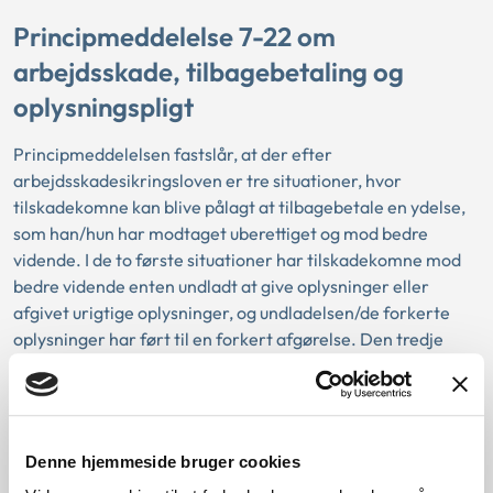
Principmeddelelse 7-22 om
arbejdsskade, tilbagebetaling og
oplysningspligt
Principmeddelelsen fastslår, at der efter
arbejdsskadesikringsloven er tre situationer, hvor
tilskadekomne kan blive pålagt at tilbagebetale en ydelse,
som han/hun har modtaget uberettiget og mod bedre
vidende. I de to første situationer har tilskadekomne mod
bedre vidende enten undladt at give oplysninger eller
afgivet urigtige oplysninger, og undladelsen/de forkerte
oplysninger har ført til en forkert afgørelse. Den tredje
situation er, når tilskadekomne i øvrigt uberettiget og mod
bedre vidende har modtaget ydelser. Principmeddelelsen
handler om tilbagebetaling som følge af, at tilskadekomne
har undladt at give oplysninger om ændringer i de
Denne hjemmeside bruger cookies
erhvervsmæssige forhold, og denne undladelse har ført til,