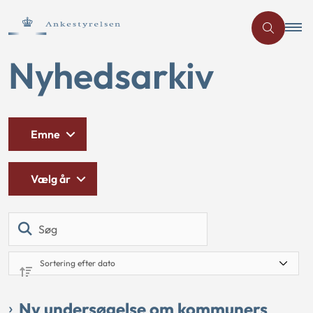
Nyhedsarkiv
Emne
Vælg år
Søg
Ny undersøgelse om kommuners