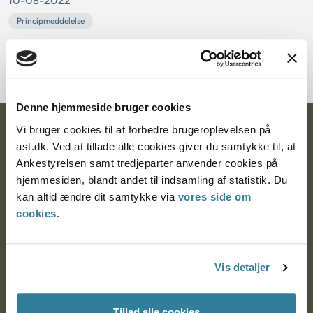
10-08-2022
Principmeddelelse
Her kan du se den samlede oversigt over Ankestyrelsens
seneste principmeddelelser.
Denne hjemmeside bruger cookies
Vi bruger cookies til at forbedre brugeroplevelsen på
Ankestyrelsen
ast.dk. Ved at tillade alle cookies giver du samtykke til, at
Postadresse:
Ankestyrelsen samt tredjeparter anvender cookies på
hjemmesiden, blandt andet til indsamling af statistik. Du
Nytorv 7, 2. sal
kan altid ændre dit samtykke via
vores side om
9000 Aalborg
cookies
.
Ankestyrelsen Aalborg
Vis detaljer
Ankestyrelsen København
Tillad alle cookies