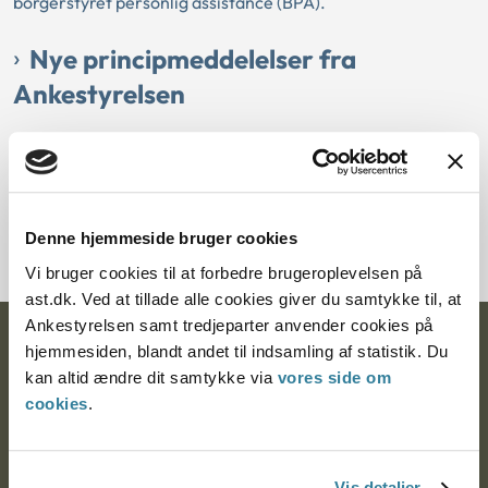
borgerstyret personlig assistance (BPA).
Nye principmeddelelser fra
Ankestyrelsen
06-12-2022
Principmeddelelse
Her kan du se den samlede oversigt over Ankestyrelsens
seneste principmeddelelser.
Denne hjemmeside bruger cookies
Vi bruger cookies til at forbedre brugeroplevelsen på
ast.dk. Ved at tillade alle cookies giver du samtykke til, at
Ankestyrelsen samt tredjeparter anvender cookies på
Ankestyrelsen
hjemmesiden, blandt andet til indsamling af statistik. Du
kan altid ændre dit samtykke via
vores side om
Postadresse:
cookies
.
Nytorv 7, 2. sal
9000 Aalborg
Vis detaljer