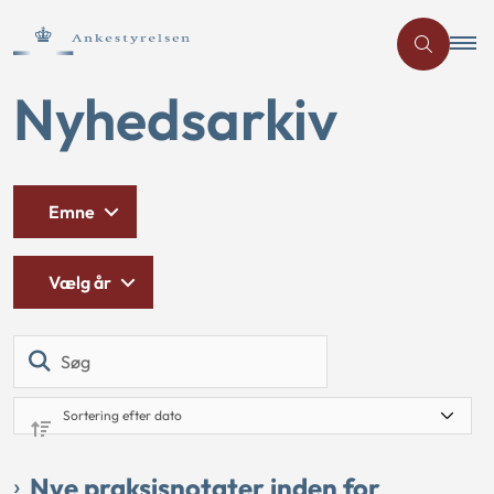
Nyhedsarkiv
Emne
Vælg år
Søg
Nye praksisnotater inden for