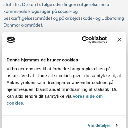
statistik. Du kan fx følge udviklingen i afgørelserne af
kommunale klagesager på social- og
beskæftigelsesområdet og på arbejdsskade- og Udbetaling
Danmark-området.
Talportalen er skabt, så du hurtigt kan danne dig et overblik
over blandt andet stadfæstelses- og omgørelsesprocenter
på forskellige sagsområder fra år til år og sammensætte
forskellige statistikker. Det er også muligt at overføre data
Denne hjemmeside bruger cookies
til Excel, hvis du fx har er et særligt behov for at bearbejde
Vi bruger cookies til at forbedre brugeroplevelsen på
og formidle Ankestyrelsens oplysninger om klagesager.
ast.dk. Ved at tillade alle cookies giver du samtykke til, at
Ankestyrelsen samt tredjeparter anvender cookies på
I Ankestyrelsen bruger vi talportalen i vores løbende
hjemmesiden, blandt andet til indsamling af statistik. Du
arbejde med at samle op på og koble viden fra vores
kan altid ændre dit samtykke via
vores side om
klagesagsbehandling, tilsyn, praksiskoordinerende
cookies
.
aktiviteter og undersøgelser. Den viden stiller vi til rådighed
for vores omverden i fx webinarer og ved at udarbejde nye
principmeddelelser.
Vis detaljer