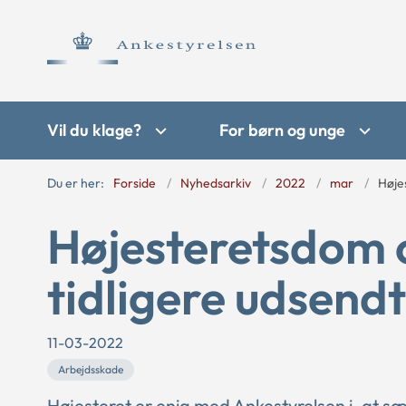
Vil du klage?
For børn og unge
Du er her:
Forside
Nyhedsarkiv
2022
mar
Høje
Højesteretsdom 
tidligere udsend
11-03-2022
Arbejdsskade
Højesteret er enig med Ankestyrelsen i, at sæ