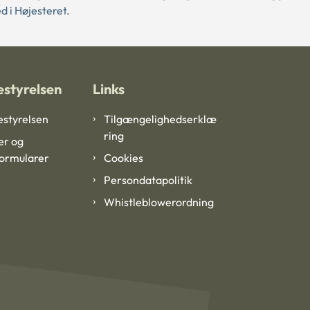
d i Højesteret.
styrelsen
Links
styrelsen
Tilgængelighedserklæ
ring
er og
formularer
Cookies
Persondatapolitik
Whistleblowerordning