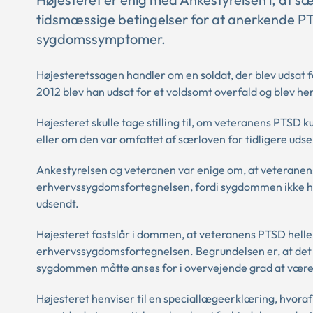
tidsmæssige betingelser for at anerkende P
sygdomssymptomer.
Højesteretssagen handler om en soldat, der blev udsat fo
2012 blev han udsat for et voldsomt overfald og blev h
Højesteret skulle tage stilling til, om veteranens PT
eller om den var omfattet af særloven for tidligere ud
Ankestyrelsen og veteranen var enige om, at veterane
erhvervssygdomsfortegnelsen, fordi sygdommen ikke havd
udsendt.
Højesteret fastslår i dommen, at veteranens PTSD hell
erhvervssygdomsfortegnelsen. Begrundelsen er, at det ef
sygdommen måtte anses for i overvejende grad at være 
Højesteret henviser til en speciallægeerklæring, hvor