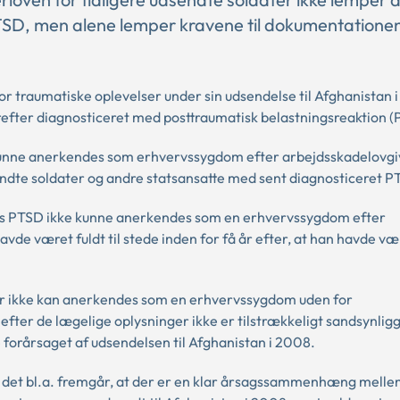
TSD, men alene lemper kravene til dokumentationen
r traumatiske oplevelser under sin udsendelse til Afghanistan i
erefter diagnosticeret med posttraumatisk belastningsreaktion (
SD kunne anerkendes som erhvervssygdom efter arbejdsskadelovg
sendte soldater og andre statsansatte med sent diagnosticeret P
ns PTSD ikke kunne anerkendes som en erhvervssygdom efter
e været fuldt til stede inden for få år efter, at han havde væ
er ikke kan anerkendes som en erhvervssygdom uden for
ter de lægelige oplysninger ikke er tilstrækkeligt sandsynliggj
forårsaget af udsendelsen til Afghanistan i 2008.
af det bl.a. fremgår, at der er en klar årsagssammenhæng mell