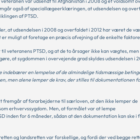
 veteranen var udsendt til Afghanistan i 2008 og et voldsomt ov
remgår også af speciallægeerklæringen, at udsendelsen og over
iklingen af PTSD.
er, at udsendelsen i 2008 og overfaldet i 2012 har været de væ
t er muligt at foretage en præcis afvejning af de enkelte faktore
r til veteranens PTSD, og at de to årsager ikke kan vægtes, men
gøre, at sygdommen i overvejende grad skyldes udsendelsen i 
ke indebærer en lempelse af de almindelige tidsmæssige betinge
 men alene lemper de krav, der stilles til dokumentationen for
t fremgår af forarbejderne til særloven, at den ikke lemper de
som erhvervssygdom. Men, at formålet var at lempe
D inden for 6 måneder, sådan at den dokumentation kan ske i 
retten og landsretten var forskellige, og fordi der ved begge rett