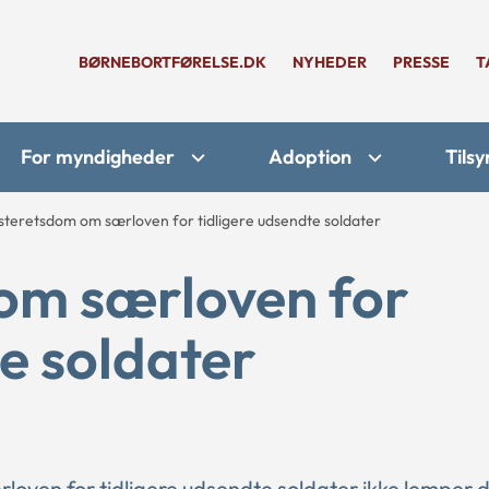
BØRNEBORTFØRELSE.DK
NYHEDER
PRESSE
T
For myndigheder
Adoption
Tilsy
steretsdom om særloven for tidligere udsendte soldater
om særloven for
te soldater
rloven for tidligere udsendte soldater ikke lemper 