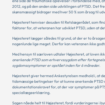
ene side de traumatiske oplevelser i forbindelse med, at
2012, og på den anden side udviklingen af PTSD. Det f
skønsmæssigt bidrager med hver 50 % som årsag til udv
Højesteret henviser desuden til Retslægerådet, som find
faktorer for, at veteranen har udviklet PTSD, uden at de
Højesteret lægger således til grund, at der er to årsage
nogenlunde lige meget. Derfor kan veteranen ikke godt
Med hensyn til særloven udtaler Højesteret,
at loven ik
anerkende PTSD som erhvervssygdom efter fortegnelsen,
sygdomssymptomer er opstået inden for 6 måneder.
Højesteret giver hermed Ankestyrelsen medhold i, at de
tidsmæssige betingelser for at kunne anerkende PTSD 
dokumentationskravet for, at der var symptomer på PTS
speciallægeerklæring.
Sagen nåede helt til Højesteret, fordi vurderingerne i by