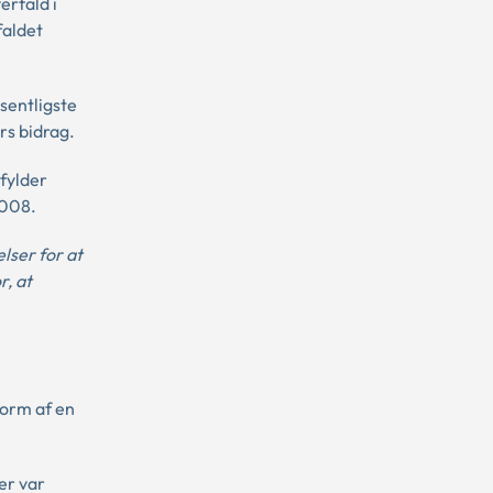
erfald i
faldet
sentligste
rs bidrag.
 fylder
2008.
lser for at
, at
form af en
er var