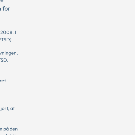
 for
 2008. I
PTSD).
ivningen,
TSD.
ret
ort, at
em på den