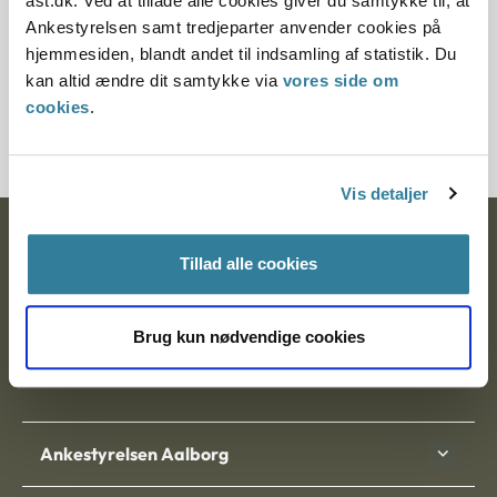
ast.dk. Ved at tillade alle cookies giver du samtykke til, at
Ankestyrelsen samt tredjeparter anvender cookies på
hjemmesiden, blandt andet til indsamling af statistik. Du
kan altid ændre dit samtykke via
vores side om
Tilmeld dig nyhedsbrev
cookies
.
Vis detaljer
Ankestyrelsen
Tillad alle cookies
Postadresse:
Brug kun nødvendige cookies
Nytorv 7, 2. sal
9000 Aalborg
Ankestyrelsen Aalborg