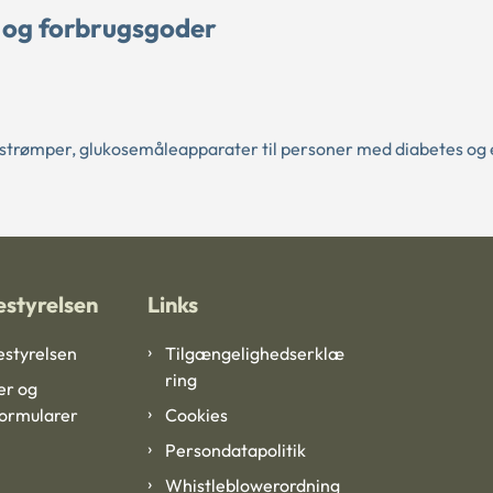
 og forbrugsgoder
trømper, glukosemåleapparater til personer med diabetes og 
styrelsen
Links
styrelsen
Tilgængelighedserklæ
ring
er og
formularer
Cookies
Persondatapolitik
Whistleblowerordning