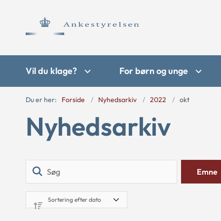
Vil du klage?
For børn og unge
Du er her:
Forside
Nyhedsarkiv
2022
okt
Nyhedsarkiv
Søg
Emne