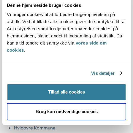
Denne hjemmeside bruger cookies
Ankestyrelsen vil indledningsvist vurdere, om der er behov
Vi bruger cookies til at forbedre brugeroplevelsen på
for at sende en ny høring til de 12 kommuner.
ast.dk. Ved at tillade alle cookies giver du samtykke til, at
Ankestyrelsen samt tredjeparter anvender cookies på
Ankestyrelsen vil på baggrund af de svar, vi allerede har
hjemmesiden, blandt andet til indsamling af statistik. Du
modtaget fra kommunerne og kommunernes svar på en
kan altid ændre dit samtykke via
vores side om
eventuel supplerende høring, tage stilling til, om der er
cookies
.
anledning til at foretage sig yderligere i forhold til den
enkelte kommune.
Vis detaljer
Disse 12 kommuner indgår i undersøgelsen:
Gladsaxe Kommune
Tillad alle cookies
Haderslev Kommune
Helsingør Kommune
Brug kun nødvendige cookies
Horsens Kommune
Hvidovre Kommune