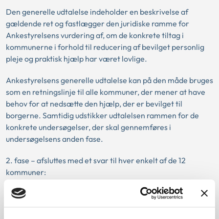
Den generelle udtalelse indeholder en beskrivelse af
gældende ret og fastlægger den juridiske ramme for
Ankestyrelsens vurdering af, om de konkrete tiltag i
kommunerne i forhold til reducering af bevilget personlig
pleje og praktisk hjælp har været lovlige.
Ankestyrelsens generelle udtalelse kan på den måde bruges
som en retningslinje til alle kommuner, der mener at have
behov for at nedsætte den hjælp, der er bevilget til
borgerne. Samtidig udstikker udtalelsen rammen for de
konkrete undersøgelser, der skal gennemføres i
undersøgelsens anden fase.
2. fase – afsluttes med et svar til hver enkelt af de 12
kommuner:
Anden fase af undersøgelsen er en vurdering af lovligheden
af de konkrete tiltag i kommunerne i forhold til reducering
af bevilget personlig pleje og praktisk hjælp.