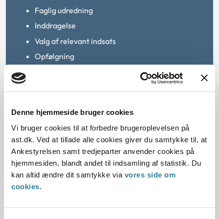
Faglig udredning
Inddragelse
Valg af relevant indsats
Opfølgning
Et tilbagevendende tema er desuden kommunernes
håndtering af underretninger. Det vil sige en
henvendelse til kommunen, hvor der udtrykkes
bekymring for, at et barn eller en ung måske har
Denne hjemmeside bruger cookies
behov for særlig støtte.
Vi bruger cookies til at forbedre brugeroplevelsen på
ast.dk. Ved at tillade alle cookies giver du samtykke til, at
Børnesagsbarometret 2023 er baseret på i alt 765
Ankestyrelsen samt tredjeparter anvender cookies på
sager fra 37 kommuner.
hjemmesiden, blandt andet til indsamling af statistik. Du
kan altid ændre dit samtykke via
vores side om
Undersøgelsen er bestilt af forligskredsen bag
cookies
.
satspuljeaftalen for 2019-2022.