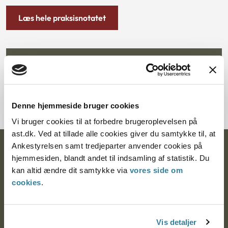
Læs hele praksisnotatet
Tilmeld dig nyhedsbrev
Denne hjemmeside bruger cookies
Vi bruger cookies til at forbedre brugeroplevelsen på
ast.dk. Ved at tillade alle cookies giver du samtykke til, at
Ankestyrelsen samt tredjeparter anvender cookies på
Ankestyrelsen
hjemmesiden, blandt andet til indsamling af statistik. Du
kan altid ændre dit samtykke via
vores side om
Postadresse:
cookies
.
Nytorv 7, 2. sal
9000 Aalborg
Vis detaljer