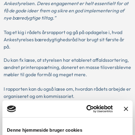
Ankestyrelsen. Deres engagement er helt essentielt for at
få de gode ideer frem og sikre en god implementering af
nye bæredygtige tiltag.”
Tag et kig i rådets årsrapport og gå på opdagelse i, hvad
Ankestyrelses bæredygtighedsråd har brugt sit første år
på.
Du kan fx læse, at styrelsen har etableret affaldssortering,
ændret printeropsætning, doneret en masse tiloversblevne
møbler til gode formål og meget mere.
I rapporten kan du også læse om, hvordan rådets arbejde er
organiseret og om kommissoriet.
Rådet vil gerne udveksle erfaringer med
medarbejderinddragelse i den grønne omstilling og kan
kontaktes via
baeredygtighedsraadet@ast.dk
Denne hjemmeside bruger cookies