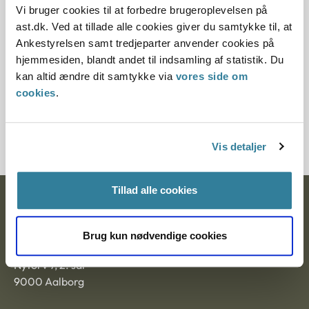
Læs årsrapport fra Ankestyrelsens
Vi bruger cookies til at forbedre brugeroplevelsen på
bæredygtighedsråd
ast.dk. Ved at tillade alle cookies giver du samtykke til, at
Ankestyrelsen samt tredjeparter anvender cookies på
hjemmesiden, blandt andet til indsamling af statistik. Du
kan altid ændre dit samtykke via
vores side om
cookies
.
Tilmeld dig nyhedsbrev
Vis detaljer
Tillad alle cookies
Ankestyrelsen
Postadresse:
Brug kun nødvendige cookies
Nytorv 7, 2. sal
9000 Aalborg