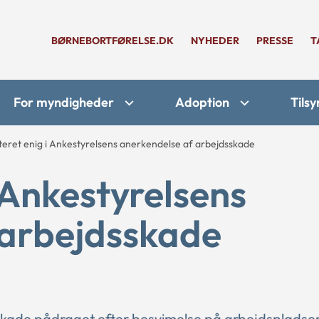
BØRNEBORTFØRELSE.DK
NYHEDER
PRESSE
T
For myndigheder
Adoption
Tilsy
teret enig i Ankestyrelsens anerkendelse af arbejdsskade
 Ankestyrelsens
 arbejdsskade
onskade pådraget efter besvimelse på arbejdspladse