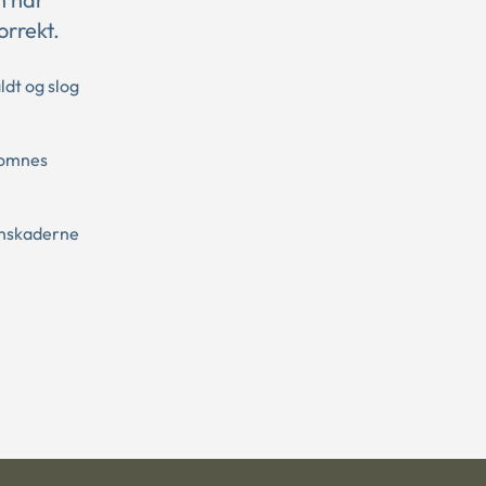
orrekt.
ldt og slog
komnes
sonskaderne