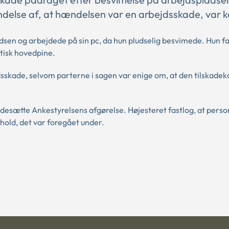
ndelse af, at hændelsen var en arbejdsskade, var k
sen og arbejdede på sin pc, da hun pludselig besvimede. Hun fa
tisk hovedpine.
skade, selvom parterne i sagen var enige om, at den tilskade
lsidesætte Ankestyrelsens afgørelse. Højesteret fastlog, at per
rhold, det var foregået under.