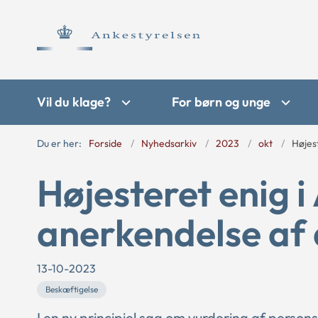
Vil du klage?
For børn og unge
Du er her:
Forside
Nyhedsarkiv
2023
okt
Højes
Højesteret enig i
anerkendelse af
13-10-2023
Beskæftigelse
I en ny principiel sag om vurdering af pers