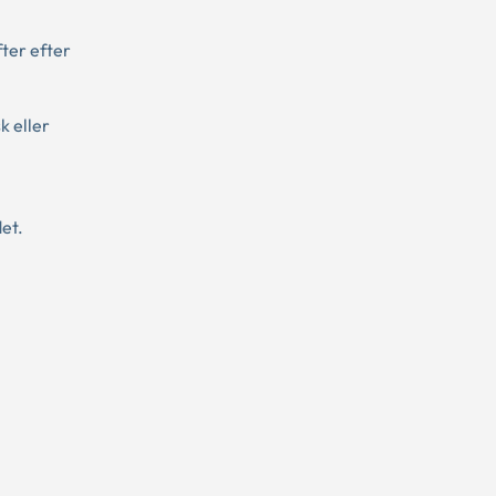
ter efter
k eller
et.