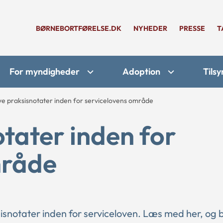
BØRNEBORTFØRELSE.DK
NYHEDER
PRESSE
T
For myndigheder
Adoption
Tilsy
ye praksisnotater inden for servicelovens område
otater inden for
mråde
sisnotater inden for serviceloven. Læs med her, og b