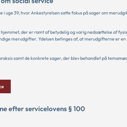
 om social service
e i uge 39, hvor Ankestyrelsen satte fokus på sager om merudgif
i hjemmet, der er ramt af betydelig og varig nedsættelse af fysis
endige merudgifter. Ydelsen betinges af, at merudgifterne er en
praksis samt de konkrete sager, der blev behandlet på temamød
ce
ne efter servicelovens § 100