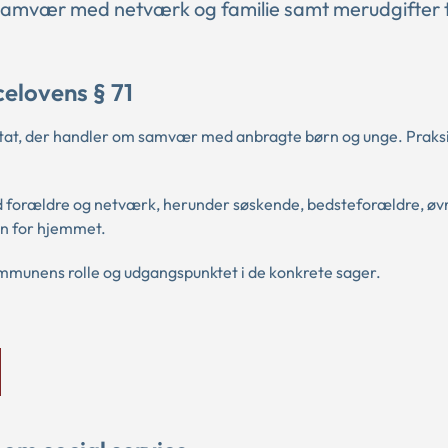
l samvær med netværk og familie samt merudgifter t
elovens § 71
notat, der handler om samvær med anbragte børn og unge. Praks
ed forældre og netværk, herunder søskende, bedsteforældre, øv
n for hjemmet.
mmunens rolle og udgangspunktet i de konkrete sager.