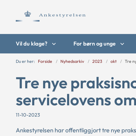
Vil du klage?
For børn og unge
Du er her:
Forside
Nyhedsarkiv
2023
okt
Tre n
Tre nye praksisn
servicelovens o
11-10-2023
Ankestyrelsen har offentliggjort tre nye prak