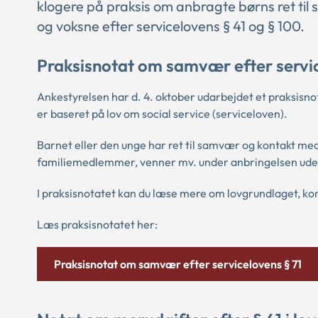
klogere på praksis om anbragte børns ret ti
og voksne efter servicelovens § 41 og § 100.
Praksisnotat om samvær efter servic
Ankestyrelsen har d. 4. oktober udarbejdet et praksis
er baseret på lov om social service (serviceloven).
Barnet eller den unge har ret til samvær og kontakt m
familiemedlemmer, venner mv. under anbringelsen ude
I praksisnotatet kan du læse mere om lovgrundlaget, ko
Læs praksisnotatet her:
Praksisnotat om samvær efter servicelovens § 71