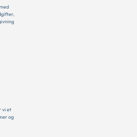
 med
gifter,
givning
vi et
mmer og