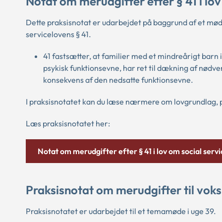
Notat om merudgifter efter § 41 i lov
Dette praksisnotat er udarbejdet på baggrund af et mød
servicelovens § 41.
41 fastsætter, at familier med et mindreårigt barn 
psykisk funktionsevne, har ret til dækning af nødv
konsekvens af den nedsatte funktionsevne.
I praksisnotatet kan du læse nærmere om lovgrundlag, 
Læs praksisnotatet her:
Notat om merudgifter efter § 41 i lov om social servi
Praksisnotat om merudgifter til voks
Praksisnotatet er udarbejdet til et temamøde i uge 39.