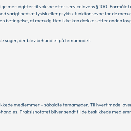
e merudgifter til voksne efter servicelovens § 100. Formålet
d varigt nedsat fysisk eller psykisk funktionsevne for de merud
en betingelse, at merudgiften ikke kan dækkes efter anden lov
 de sager, der blev behandlet på temamødet.
kkede medlemmer – såkaldte temamøder. Til hvert møde laver 
ehandles. Praksisnotatet bliver sendt til de beskikkede medle