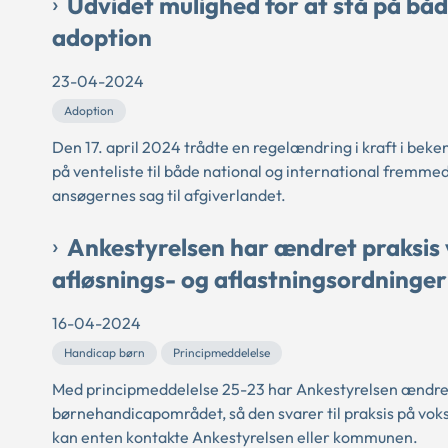
Udvidet mulighed for at stå på både
adoption
23-04-2024
Adoption
Den 17. april 2024 trådte en regelændring i kraft i bek
på venteliste til både national og international fremme
ansøgernes sag til afgiverlandet.
Ankestyrelsen har ændret praksis 
afløsnings- og aflastningsordninger
16-04-2024
Handicap børn
Principmeddelelse
Med principmeddelelse 25-23 har Ankestyrelsen ændret p
børnehandicapområdet, så den svarer til praksis på vo
kan enten kontakte Ankestyrelsen eller kommunen.