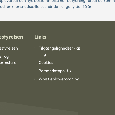
plever, at den nye bestemmelse har betydning for, at de komm
ed funktionsnedsættelse, når den unge fylder 16 år.
styrelsen
Links
styrelsen
Tilgængelighedserklæ
ring
er og
formularer
Cookies
Persondatapolitik
Whistleblowerordning