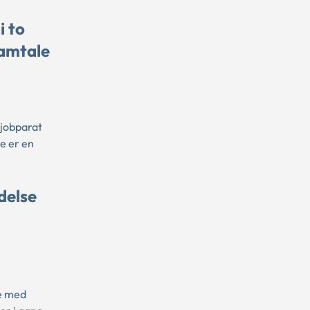
i to
samtale
 jobparat
e er en
delse
ge med