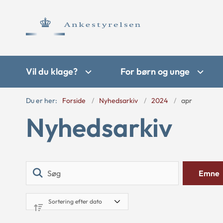
Vil du klage?
For børn og unge
Du er her:
Forside
Nyhedsarkiv
2024
apr
Nyhedsarkiv
Søg
Emne