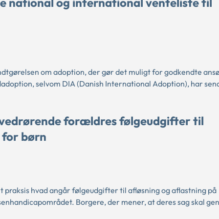
 national og international venteliste til
endtgørelsen om adoption, der gør det muligt for godkendte ansø
dadoption, selvom DIA (Danish International Adoption), har sen
vedrørende forældres følgeudgifter til
 for børn
raksis hvad angår følgeudgifter til afløsning og aflastning på
ksenhandicapområdet. Borgere, der mener, at deres sag skal ge