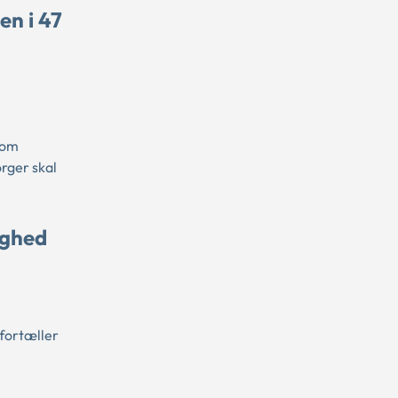
en i 47
 om
rger skal
ighed
 fortæller