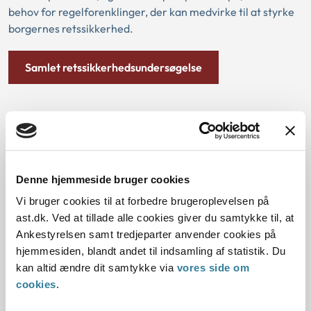
behov for regelforenklinger, der kan medvirke til at styrke
borgernes retssikkerhed.
Samlet retssikkerhedsundersøgelse
Lancering af handicapsagsbarometer
i 2023
Ankestyrelsen udvikler et handicapsagsbarometer.
Denne hjemmeside bruger cookies
Barometeret skal skabe viden om, hvor der er behov for at
Vi bruger cookies til at forbedre brugeroplevelsen på
iværksætte læring, der kan understøtte den juridiske
ast.dk. Ved at tillade alle cookies giver du samtykke til, at
kvalitet i sagsbehandlingen i kommunerne. Barometeret vil
Ankestyrelsen samt tredjeparter anvender cookies på
løbe i perioden 2023-2025. I løbet af 2023 vil vi indkalde og
hjemmesiden, blandt andet til indsamling af statistik. Du
gennemgå en række sager vedrørende ledsageordningen
kan altid ændre dit samtykke via
vores side om
på voksenområdet, jf. servicelovens § 97, fra alle landets
cookies
.
kommuner.