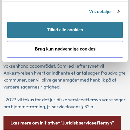
Læs mere om handicapsagsbarometeret her
Vis detaljer
Juridisk serviceeftersyn i udvalgte
Tillad alle cookies
kommuner
Brug kun nødvendige cookies
Ankestyrelsen gennemfører i perioden 2023-2025 et
juridisk serviceeftersyn på børne- og
voksenhandicapområdet. Som led i eftersynet vil
Ankestyrelsen hvert år indhente et antal sager fra udvalgte
kommuner, der vil blive gennemgået med henblik på at
vurdere sagernes rigtighed.
I 2023 vil fokus for det juridiske serviceeftersyn være sager
om hjemmetræning, jf. servicelovens § 32 a.
Læs mere om initiativet "Juridisk serviceeftersyn"