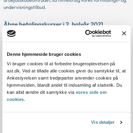
arbejdsskadeområdet, så tilmeld dig vores formidlings- og
undervisningstilbud.
Åbne betalingskurser i 2. halvår 2021
Vi glæder os til efter sommerferien, når vi igen kan mødes
fysisk med vores kursister på Scandic i København og
Horsens.
Denne hjemmeside bruger cookies
Vi bruger cookies til at forbedre brugeroplevelsen på
Skræddersyede kurser og længerevarende
ast.dk. Ved at tillade alle cookies giver du samtykke til, at
læringsforløb
Ankestyrelsen samt tredjeparter anvender cookies på
hjemmesiden, blandt andet til indsamling af statistik. Du
Som et supplement til vores åbne betalingskurser tilbyder vi
kan altid ændre dit samtykke via
vores side om
også at undervise en hel afdeling i et bestemt fagområde.
cookies
.
Læs mere om de skræddersyede kurser og
læringsforløb
Vis detaljer
Du er også velkommen til at kontakte os på
ast@ast.dk