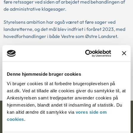
føre retssager ved siden af arbejdet med behandlingen af
de administrative klagesager.
Styrelsens ambition har også været at føre sager ved
landsretterne, og det mål blev indfriet i foråret 2023, med
hovedforhandlinger i både Vestre som Østre Landsret.
Vi oplever desuden, at der har været stor interesse fra
parter og interessenter på arbejdsskadeområdet i at få
retssagsområdet belyst af data. Det vil sige data om, hvem
der anlægger retssagerne, hvad stævningerne angår, og
Denne hjemmeside bruger cookies
hvilket udfald sagerne får. De data arbejder vi på at
Vi bruger cookies til at forbedre brugeroplevelsen på
tilvejebringe i andet halvår 2023.
ast.dk. Ved at tillade alle cookies giver du samtykke til, at
Ankestyrelsen samt tredjeparter anvender cookies på
hjemmesiden, blandt andet til indsamling af statistik. Du
kan altid ændre dit samtykke via
vores side om
Ankestyrelsen
cookies
.
Postadresse: