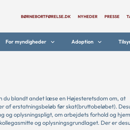
BØRNEBORTFØRELSE.DK
NYHEDER
PRESSE
T
For myndigheder
Adoption
Tilsy
n du blandt andet læse en Højesteretsdom om, at
ter af erstatningsbeløb før skat(bruttobeløbet). De
ng og oplysningspligt, om arbejdets forhold og hje
llegasmitte og oplysningsgrundlaget. Der er des