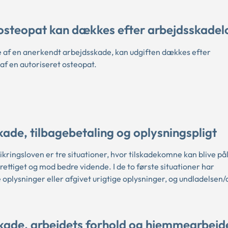
 osteopat kan dækkes efter arbejdsskade
e af en anerkendt arbejdsskade, kan udgiften dækkes efter
af en autoriseret osteopat.
ade, tilbagebetaling og oplysningspligt
kringsloven er tre situationer, hvor tilskadekomne kan blive på
ttiget og mod bedre vidende. I de to første situationer har
plysninger eller afgivet urigtige oplysninger, og undladelsen/
kade, arbejdets forhold og hjemmearbejd