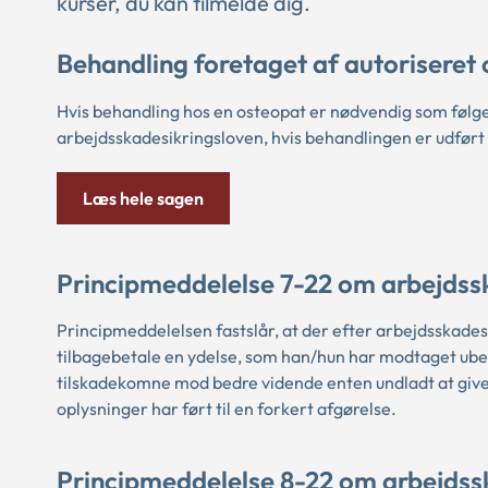
kurser, du kan tilmelde dig.
Behandling foretaget af autoriseret
Hvis behandling hos en osteopat er nødvendig som følg
arbejdsskadesikringsloven, hvis behandlingen er udført 
Læs hele sagen
P
rincipmeddelelse 7-22 om arbejdssk
Principmeddelelsen fastslår, at der efter arbejdsskadesi
tilbagebetale en ydelse, som han/hun har modtaget ubere
tilskadekomne mod bedre vidende enten undladt at give o
oplysninger har ført til en forkert afgørelse.
Principmeddelelse 8-22 om arbejdss