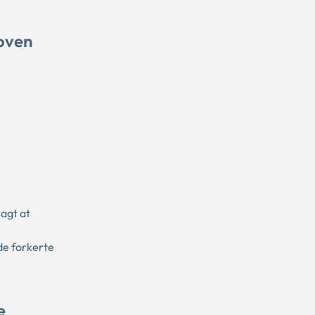
loven
lagt at
de forkerte
e