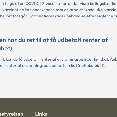
om følge af en COVID-19-vaccination under visse betingelser k
9-vaccination kan anerkendes som en arbejdsskade, skal vacci
rbejdet foregår. Vaccinationsskader behandles efter reglerne o
ar du ret til at få udbetalt renter af
øbet)
nt, kan du få udbetalt renter af erstatningsbeløbet før skat. An
f renter af erstatningsbeløbet efter skat (nettobeløbet).
styrelsen
Links