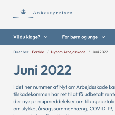
Vil du klage?
For børn og unge
Du er her:
Forside
Nyt om Arbejdsskade
Juni 2022
Juni 2022
I det her nummer af Nyt om Arbejdsskade ka
tilskadekommen har ret til at få udbetalt ren
der nye principmeddelelser om tilbagebetali
om ulykke, årsagssammenhæng, COVID-19, ko