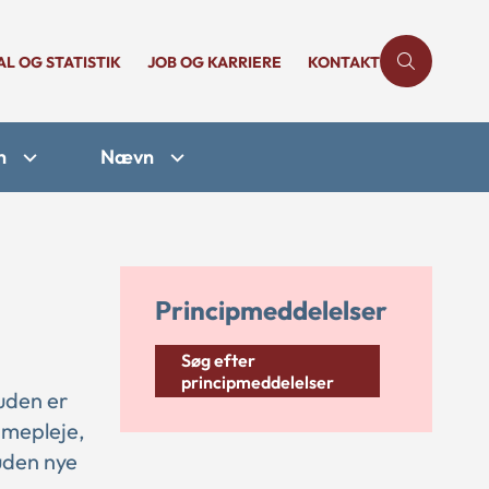
AL OG STATISTIK
JOB OG KARRIERE
KONTAKT
n
Nævn
Principmeddelelser
Søg efter
principmeddelelser
suden er
mmepleje,
uden nye