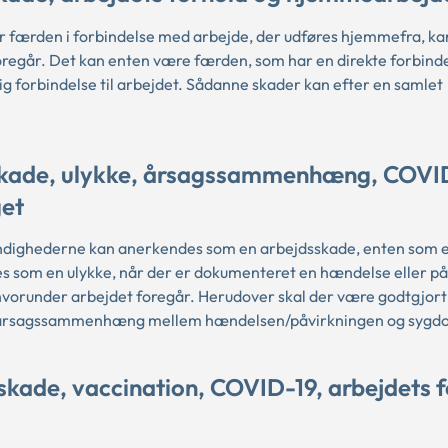
der færden i forbindelse med arbejde, der udføres hjemmefra, k
foregår. Det kan enten være færden, som har en direkte forbindel
ig forbindelse til arbejdet. Sådanne skader kan efter en samlet
skade, ulykke, årsagssammenhæng, COVI
get
ndighederne kan anerkendes som en arbejdsskade, enten som e
 som en ulykke, når der er dokumenteret en hændelse eller på
 hvorunder arbejdet foregår. Herudover skal der være godtgjort
 en årsagssammenhæng mellem hændelsen/påvirkningen og syg
kade, vaccination, COVID-19, arbejdets 