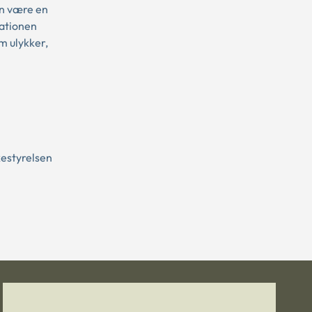
an være en
nationen
m ulykker,
kestyrelsen