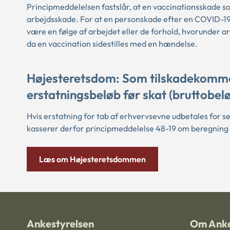
Principmeddelelsen fastslår, at en vaccinationsskade s
arbejdsskade. For at en personskade efter en COVID-1
være en følge af arbejdet eller de forhold, hvorunder a
da en vaccination sidestilles med en hændelse.
Højesteretsdom: Som tilskadekommen h
erstatningsbeløb før skat (bruttobel
Hvis erstatning for tab af erhvervsevne udbetales for se
kasserer derfor principmeddelelse 48-19 om beregning a
Læs om Højesteretsdommen
Ankestyrelsen
Om Anke