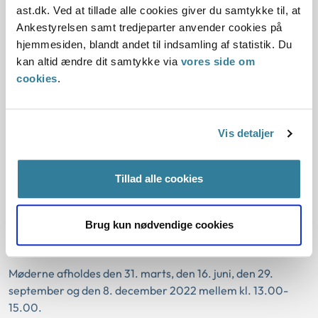
Dialogmøderne er for faglige ledere/fagkoordinatorer i
ast.dk. Ved at tillade alle cookies giver du samtykke til, at
kommunernes jobcentre og ydelseskontorer, som gerne vil
Ankestyrelsen samt tredjeparter anvender cookies på
opdateres på den nyeste praksis inden for
hjemmesiden, blandt andet til indsamling af statistik. Du
beskæftigelsesområdet.
kan altid ændre dit samtykke via
vores side om
cookies
.
Dialogmøderne vil så vidt muligt være tematiseret, og
temaerne for det enkle dialogmøde vil kunne ses på
hjemmesiden 10 dage før dialogmødet. Når temaerne for
Vis detaljer
dialogmødet er offentliggjort på hjemmesiden, kan du
tilmelde dig dialogmødet. Du kan tilmelde dig dialogmødet
indtil dagen før mødet.
Tillad alle cookies
Tidspunkterne for dialogmøderne er fastlagt, og det
betyder, at du allerede nu kan sørge for at afsætte tid til
Brug kun nødvendige cookies
dialogmøderne i din kalender.
Møderne afholdes den 31. marts, den 16. juni, den 29.
september og den 8. december 2022 mellem kl. 13.00-
15.00.