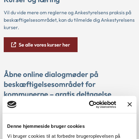
Vil du vide mere om reglerne og Ankestyrelsens praksis på
beskæftigelsesområdet, kan du tilmelde dig Ankestyrelsens
kurser.
Se alle vores kurser her
Åbne online dialogmøder på
beskæftigelsesområdet for
kommunerne – gratis deltagelse
Ankestyrelsen inviterer igen til virtuelle dialogmøder i 2022
om den nyeste praksis inden for sygedagpenge,
jobafklarings- og ressourceforløb, fleksjob, førtidspension
Denne hjemmeside bruger cookies
og kontanthjælp.
Vi bruger cookies til at forbedre brugeroplevelsen på