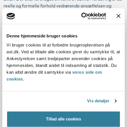
reelle og formelle forhold vedrørende ansættelsen og
opgavevaretagelsen.
Ankestyrelsens principmeddelelse 16-
Denne hjemmeside bruger cookies
23 om tilkendelsestidspunkt for
Vi bruger cookies til at forbedre brugeroplevelsen på
førtidspension
ast.dk. Ved at tillade alle cookies giver du samtykke til, at
Ankestyrelsen samt tredjeparter anvender cookies på
Principmeddelelsen fastslår, at det er en betingelse for at
hjemmesiden, blandt andet til indsamling af statistik. Du
få tilkendt førtidspension, at personens arbejdsevne er
kan altid ændre dit samtykke via
vores side om
varigt nedsat. Personen må ikke være i stand til at blive
cookies
.
selvforsørgende ved indtægtsgivende arbejde.
En person, der er i et ansættelsesforhold, herunder i en
opsigelsesperiode, er selvforsørgende ved
Vis detaljer
indtægtsgivende arbejde. Personen kan derfor først
tilkendes førtidspension med virkning fra det tidspunkt,
Tillad alle cookies
hvor opsigelsesperioden er udløbet, og personen ikke