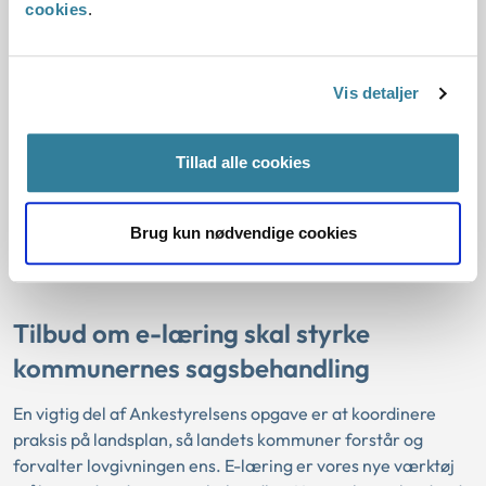
succesfuldt afsendt senest kl 23:59 det døgn, hvor
cookies
.
klagefristen udløber, må klagen derfor anses for at være
sendt i så god tid, at borgeren kan gå ud fra, at klagen var
tilgængelig for myndigheden inden klagefristens udløb.
Vis detaljer
Hvis klagen mod forventning først er tilgængelig i
myndighedens digitale postkasse efter klagefristens udløb,
Tillad alle cookies
antages det, at forsinkelsen ikke skyldes forhold, som
borgeren kan bære ansvaret for, medmindre der foreligger
Brug kun nødvendige cookies
oplysninger om andet. Der vil derfor være grund til at se
bort fra klagefristens overskridelse.
Tilbud om e-læring skal styrke
kommunernes sagsbehandling
En vigtig del af Ankestyrelsens opgave er at koordinere
praksis på landsplan, så landets kommuner forstår og
forvalter lovgivningen ens. E-læring er vores nye værktøj