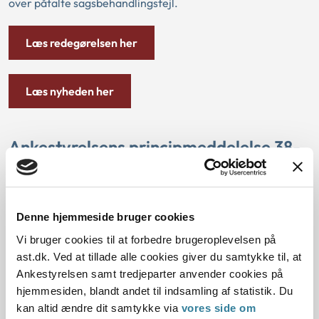
over påtalte sagsbehandlingsfejl.
Læs redegørelsen her
Læs nyheden her
Ankestyrelsens principmeddelelse 38-
23 om klagefrist - digital klage -
upåregnelig forsinkelse – dispensation
Denne hjemmeside bruger cookies
Principmeddelelsen faststår, at når der er tale om en klage,
som sendes digitalt, må borger i almindelighed have en
Vi bruger cookies til at forbedre brugeroplevelsen på
berettiget forventning om, at klagen er tilgængelig i
ast.dk. Ved at tillade alle cookies giver du samtykke til, at
myndighedens digitale postkasse inden for ganske kort tid.
Ankestyrelsen samt tredjeparter anvender cookies på
hjemmesiden, blandt andet til indsamling af statistik. Du
Kan borger sandsynliggøre, at en digital klage er
kan altid ændre dit samtykke via
vores side om