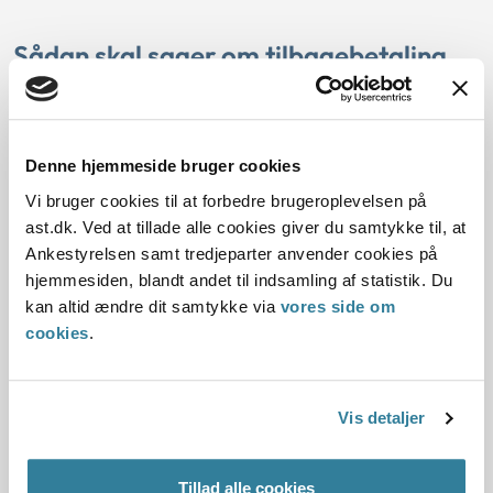
Sådan skal sager om tilbagebetaling
pga. uforsvarlig økonomi i aktivlovens
forstand behandles
Denne hjemmeside bruger cookies
Ankestyrelsens principmeddelelse 14-23 fastslår, at
aktivlovens regler om tilbagebetaling af hjælp pga.
Vi bruger cookies til at forbedre brugeroplevelsen på
uforsvarlig økonomi ikke kan bruges, hvis en borger har
ast.dk. Ved at tillade alle cookies giver du samtykke til, at
brugt midler, der er undtaget fra at skulle bruges til
Ankestyrelsen samt tredjeparter anvender cookies på
forsørgelse. Principmeddelelsen behandler desuden
hjemmesiden, blandt andet til indsamling af statistik. Du
spørgsmålet om, hvornår en borger ved eller bør vide, at
kan altid ændre dit samtykke via
vores side om
vedkommende vil få brug for hjælp.
cookies
.
Læs artiklen her
Vis detaljer
Tillad alle cookies