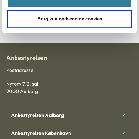
Principmeddelelser
Søg efter principmeddelelser
Brug kun nødvendige cookies
Ankestyrelsen
Postadresse:
Nytorv 7, 2. sal
9000 Aalborg
Ankestyrelsen Aalborg
Ankestyrelsen København