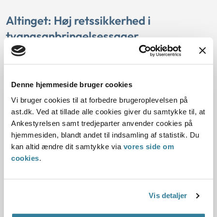
Altinget: Høj retssikkerhed i
tvangsanbringelsessager
Nogle medier har stillet spørgsmål til Ankestyrelsens
behandling af sager om tvangsanbringelse af børn og unge
og mener, at vi ikke varetager forældrenes retssikkerhed
Denne hjemmeside bruger cookies
tilstrækkeligt i vores sagsbehandling. Vicedirektør Merete
Vi bruger cookies til at forbedre brugeroplevelsen på
Pantmann svarer på kritikken i et indlæg i Altinget, hvor
ast.dk. Ved at tillade alle cookies giver du samtykke til, at
hun fortæller om det omfattende klagesystem, der er på
Ankestyrelsen samt tredjeparter anvender cookies på
området.
hjemmesiden, blandt andet til indsamling af statistik. Du
kan altid ændre dit samtykke via
vores side om
Læs indlægget
cookies
.
Læs også fakta om sagsbehandling af børnesager (sager
Vis detaljer
om anbringelser af børn uden samtykke).