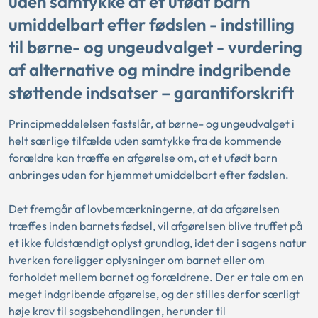
uden samtykke af et ufødt barn
umiddelbart efter fødslen - indstilling
til børne- og ungeudvalget - vurdering
af alternative og mindre indgribende
støttende indsatser – garantiforskrift
Principmeddelelsen fastslår, at børne- og ungeudvalget i
helt særlige tilfælde uden samtykke fra de kommende
forældre kan træffe en afgørelse om, at et ufødt barn
anbringes uden for hjemmet umiddelbart efter fødslen.
Det fremgår af lovbemærkningerne, at da afgørelsen
træffes inden barnets fødsel, vil afgørelsen blive truffet på
et ikke fuldstændigt oplyst grundlag, idet der i sagens natur
hverken foreligger oplysninger om barnet eller om
forholdet mellem barnet og forældrene. Der er tale om en
meget indgribende afgørelse, og der stilles derfor særligt
høje krav til sagsbehandlingen, herunder til