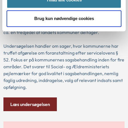
undersøgt, i hvilken udstrækning kommunerne overholder
centrale krav i serviceloven, når de behandler sager om
udsatte børn og unge. Undersøgelsen kaldes
Brug kun nødvendige cookies
Børnebarometret og gennemføres en gang om året, hvor
ca. en tredjedel af landets kommuner deltager.
Undersøgelsen handler om sager, hvor kommunerne har
truffet afgørelse om foranstaltning efter servicelovens §
52. Fokus er på kommunernes sagsbehandling inden for fire
områder. Det svarer til Social- og Ældreministeriets
pejlemærker for god kvalitet i sagsbehandlingen, nemlig
faglig udredning, inddragelse, valg af relevant indsats samt
opfølgning.
Læs undersøgelsen