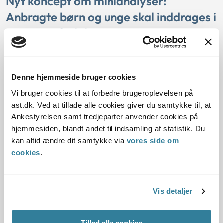
Nyt koncept om minianalyser:
Anbragte børn og unge skal inddrages i
eget sagsforløb
Denne minianalyse handler om anbragte børn og unges
inddragelse i egen sag. Minianalyser er et koncept,
Denne hjemmeside bruger cookies
Ankestyrelsen for nyligt har lanceret. De kobler viden fra
Ankestyrelsens undersøgelser, principmeddelelser og
Vi bruger cookies til at forbedre brugeroplevelsen på
øvrige retskilder med viden fra Ankestatistikken på en
ast.dk. Ved at tillade alle cookies giver du samtykke til, at
lettilgængelig måde.
Ankestyrelsen samt tredjeparter anvender cookies på
hjemmesiden, blandt andet til indsamling af statistik. Du
kan altid ændre dit samtykke via
vores side om
Læs undersøgelsen
cookies
.
Børnebarometrets samlede
Vis detaljer
hovedresultater 2020-2022
Ankestyrelsen har i perioden fra 2020 til 2022 systematisk
Tillad alle cookies