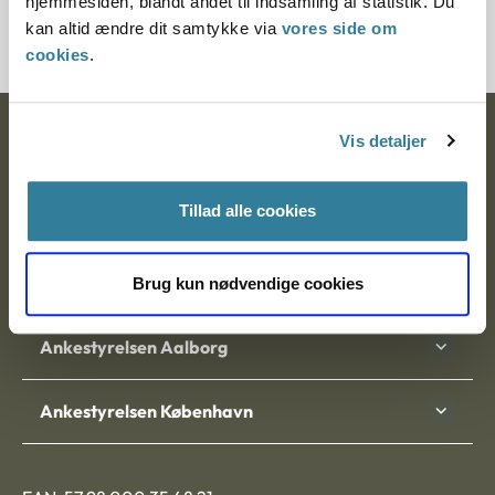
hjemmesiden, blandt andet til indsamling af statistik. Du
kan altid ændre dit samtykke via
vores side om
cookies
.
Ankestyrelsen
Vis detaljer
Postadresse:
Tillad alle cookies
Nytorv 7, 2. sal
9000 Aalborg
Brug kun nødvendige cookies
Ankestyrelsen Aalborg
Ankestyrelsen København