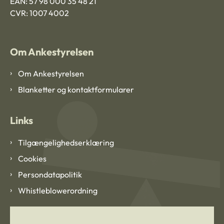
EAN: 57 98 000 35 48 21
CVR: 1007 4002
Om Ankestyrelsen
Om Ankestyrelsen
Blanketter og kontaktformularer
Links
Tilgængelighedserklæring
Cookies
Persondatapolitik
Whistleblowerordning