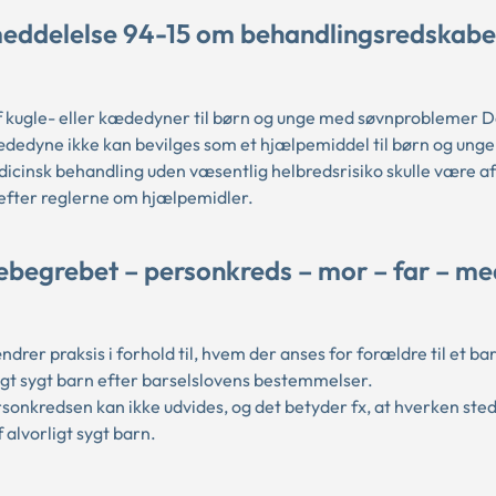
meddelelse 94-15 om behandlingsredskabe
af kugle- eller kædedyner til børn og unge med søvnproblemer D
 kædedyne ikke kan bevilges som et hjælpemiddel til børn og ung
icinsk behandling uden væsentlig helbredsrisiko skulle være af
efter reglerne om hjælpemidler.
ebegrebet – personkreds – mor – far – m
r praksis i forhold til, hvem der anses for forældre til et ba
gt sygt barn efter barselslovens bestemmelser.
rsonkredsen kan ikke udvides, og det betyder fx, at hverken st
 alvorligt sygt barn.