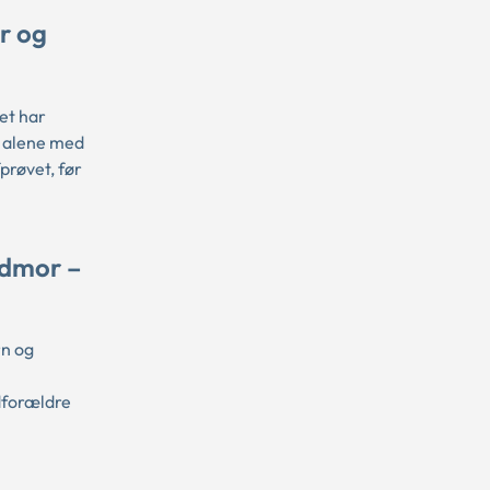
r og
et har
e alene med
prøvet, før
edmor –
rn og
edforældre