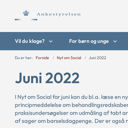
Vil du klage?
For børn og unge
Du er her:
Forside
Nyt om Social
Juni 2022
Juni 2022
I Nyt om Social for juni kan du bl.a. læse e
principmeddelelse om behandlingsredskaber
praksisundersøgelser om udmåling af tabt a
af sager om barselsdagpenge. Der er også ny