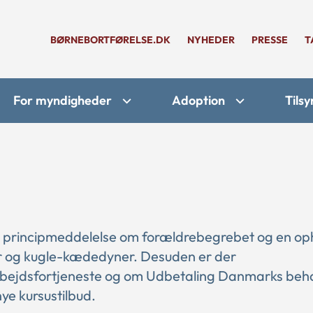
BØRNEBORTFØRELSE.DK
NYHEDER
PRESSE
T
For myndigheder
Adoption
Tilsy
n ny principmeddelelse om forældrebegrebet og en 
 og kugle-kædedyner. Desuden er der
rbejdsfortjeneste og om Udbetaling Danmarks beh
e kursustilbud.