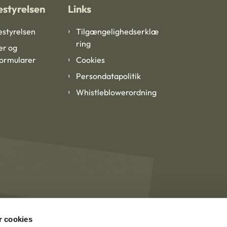
styrelsen
Links
styrelsen
Tilgængelighedserklæ
ring
er og
formularer
Cookies
Persondatapolitik
Whistleblowerordning
 cookies