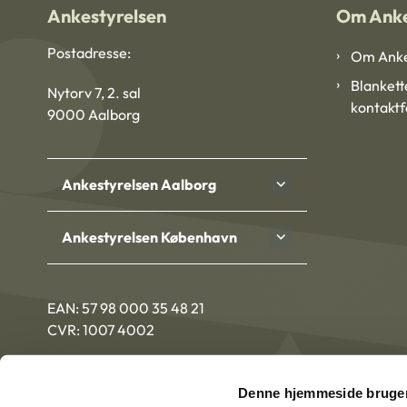
Ankestyrelsen
Om Anke
Postadresse:
Om Anke
Blankett
Nytorv 7, 2. sal
kontakt
9000 Aalborg
Ankestyrelsen Aalborg
Ankestyrelsen København
EAN: 57 98 000 35 48 21
CVR: 1007 4002
Denne hjemmeside bruger