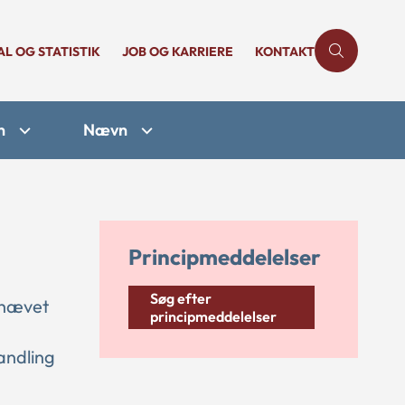
AL OG STATISTIK
JOB OG KARRIERE
KONTAKT
n
Nævn
Principmeddelelser
Søg efter
ophævet
principmeddelelser
andling