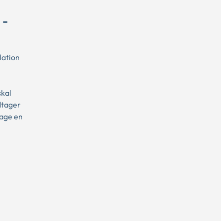
 -
lation
skal
dtager
tage en