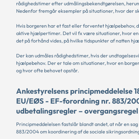
rådighedstimer efter udmålingsbekendtgørelsen, herund
Nedenfor fremgår eksempler på situationer, hvor der s
Hvis borgeren har et fast eller forventet hjælpebehov, 
aktive hjælpertimer. Det vil fx være situationer, hvor en
det på forhånd vides, på hvilke tidspunkter af natten h
Der kan udmåles rådighedstimer, hvis der undtagelsesvis
hjælpebehov. Der er tale om situationer, hvor en borger
og hvor ofte behovet opstår.
Ankestyrelsens principmeddelelse 18
EU/EØS - EF-forordning nr. 883/200
udbetalingsregler – overgangsregel
Principmeddelelsen fastslår blandt andet, at når en sag
883/2004 om koordinering af de sociale sikringsordning