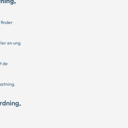
tning,
 finder
ller en ung
t de
astning.
rdning,