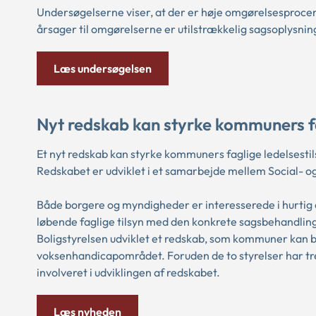
Undersøgelserne viser, at der er høje omgørelsesproce
årsager til omgørelserne er utilstrækkelig sagsoplysni
Læs undersøgelsen
Nyt redskab kan styrke kommuners f
Et nyt redskab kan styrke kommuners faglige ledelses
Redskabet er udviklet i et samarbejde mellem Social- o
Både borgere og myndigheder er interesserede i hurtig 
løbende faglige tilsyn med den konkrete sagsbehandling
Boligstyrelsen udviklet et redskab, som kommuner kan be
voksenhandicapområdet. Foruden de to styrelser har t
involveret i udviklingen af redskabet.
Læs nyheden