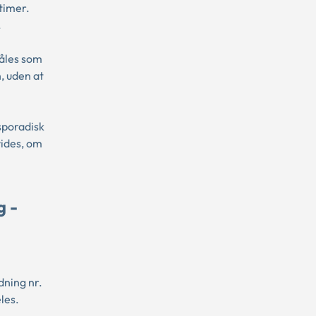
timer.
.
måles som
n, uden at
sporadisk
vides, om
g -
dning nr.
les.