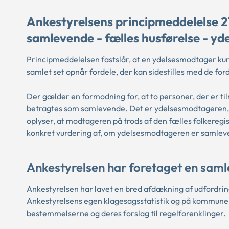
Ankestyrelsens principmeddelelse 2
samlevende - fælles husførelse - y
Principmeddelelsen fastslår, at en ydelsesmodtager ku
samlet set opnår fordele, der kan sidestilles med de fo
Der gælder en formodning for, at to personer, der er ti
betragtes som samlevende. Det er ydelsesmodtageren, 
oplyser, at modtageren på trods af den fælles folkereg
konkret vurdering af, om ydelsesmodtageren er samleve
Ankestyrelsen har foretaget en saml
Ankestyrelsen har lavet en bred afdækning af udfordr
Ankestyrelsens egen klagesagsstatistik og på kommuner
bestemmelserne og deres forslag til regelforenklinger.