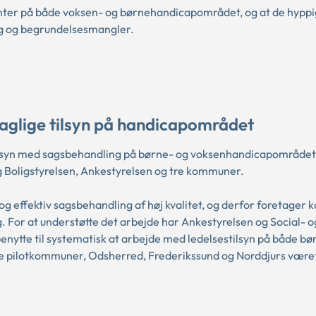
nter på både voksen- og børnehandicapområdet, og at de hyppi
ng og begrundelsesmangler.
aglige tilsyn på handicapområdet
tilsyn med sagsbehandling på børne- og voksenhandicapområdet
g Boligstyrelsen, Ankestyrelsen og tre kommuner.
og effektiv sagsbehandling af høj kvalitet, og derfor foretage
. For at understøtte det arbejde har Ankestyrelsen og Social- o
nytte til systematisk at arbejde med ledelsestilsyn på både bø
re pilotkommuner, Odsherred, Frederikssund og Norddjurs være