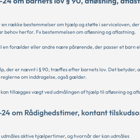
24 om barnets lov § 90, afløsning, aflas
er en række bestemmelser om hjælp og støtte i serviceloven, der
ar behov herfor. Fx bestemmelsen om afløsning og aflastning.
il en forælder eller andre nære pårørende, der passer et barn e
, der er nævnt i § 90, træffes efter barnets lov. Det betyder, a
. reglerne om inddragelse, også gælder.
kan tillægges vægt ved udmålingen af hjælp til afløsning og afl
-24 om Rådighedstimer, kontant tilskudso
kal udmåles aktive hjælpertimer, og hvornår der kan udmåles