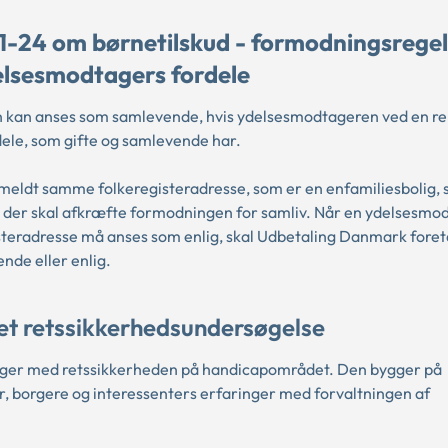
1-24 om børnetilskud - formodningsregel
delsesmodtagers fordele
n kan anses som samlevende, hvis ydelsesmodtageren ved en re
rdele, som gifte og samlevende har.
lmeldt samme folkeregisteradresse, som er en enfamiliesbolig, 
der skal afkræfte formodningen for samliv. Når en ydelsesmo
isteradresse må anses som enlig, skal Udbetaling Danmark fore
nde eller enlig.
et retssikkerhedsundersøgelse
inger med retssikkerheden på handicapområdet. Den bygger på
, borgere og interessenters erfaringer med forvaltningen af