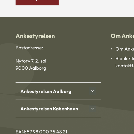
Ankestyrelsen
Om Anke
Postadresse:
Om Anke
Blankett
Nytorv 7, 2. sal
kontakt
9000 Aalborg
Ankestyrelsen Aalborg
Ankestyrelsen København
EAN: 57 98 000 35 48 21