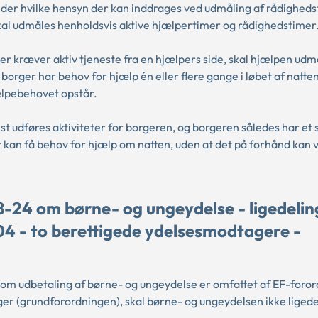
er hvilke hensyn der kan inddrages ved udmåling af rådigheds
kal udmåles henholdsvis aktive hjælpertimer og rådighedstimer
der kræver aktiv tjeneste fra en hjælpers side, skal hjælpen ud
 borger har behov for hjælp én eller flere gange i løbet af natte
jælpebehovet opstår.
t udføres aktiviteter for borgeren, og borgeren således har et 
 kan få behov for hjælp om natten, uden at det på forhånd kan 
-24 om børne- og ungeydelse - ligedelin
4 - to berettigede ydelsesmodtagere -
 om udbetaling af børne- og ungeydelse er omfattet af EF-foror
er (grundforordningen), skal børne- og ungeydelsen ikke ligede