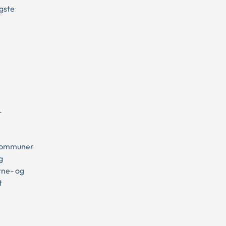
gste
.
r kommuner
g
rne- og
t