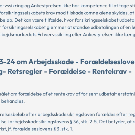
ssikring og Ankestyrelsen ikke har kompetence til at tage still
forsikringsselskabets krav mod tilskadekomne alene skyldes, at
t beløb. Det kan være tilfælde, hvor forsikringsselskabet udbeta
 forsikringsselskabet glemmer at standse udbetalingen af en 
Arbejdsmarkedets Erhvervssikring eller Ankestyrelsen ikke læng
3-24 om Arbejdsskade - Forældelseslove
- Retsregler - Forældelse - Rentekrav -
ålet om forældelse af et rentekrav af for sent udbetalt erstatni
l behandles.
ørelsesbeløb efter arbejdsskadesikringsloven forældes efter reg
e i arbejdsskadesikringslovens § 36, stk. 2-5. Det betyder, at 
t, jf. forældelseslovens § 3, stk. 1.