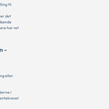
ing til
ler det
løbende
ere har ret
n -
ng eller
lerne i
rentekravet