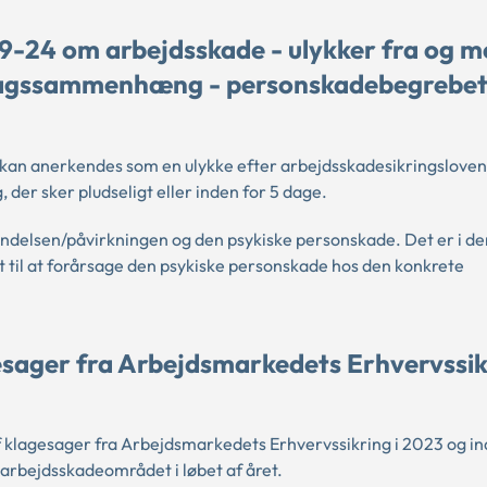
9-24 om arbejdsskade - ulykker fra og m
årsagssammenhæng - personskadebegrebet
 kan anerkendes som en ulykke efter arbejdsskadesikringsloven,
 der sker pludseligt eller inden for 5 dage.
lsen/påvirkningen og den psykiske personskade. Det er i de
t til at forårsage den psykiske personskade hos den konkrete
esager fra Arbejdsmarkedets Erhvervssik
 klagesager fra Arbejdsmarkedets Erhvervssikring i 2023 og i
rbejdsskadeområdet i løbet af året.