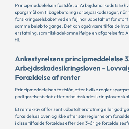
Principmeddelelsen fastslår, at Arbejdsmarkedets Erhverv
spørgsmål om tilbagebetaling i arbejdsskadesager, når 
forsikringsselskabet ved en fejl har udbetalt et for stor
samme beløb to gange. Det kan også være tilfælde hvor
erstatning, som tilskadekomne ifølge en afgørelse fra 
til.
Ankestyrelsens principmeddelelse 3
Arbejdsskadesikringsloven - Lovvalg
Forældelse af renter
Principmeddelelsen fastslår, efter hvilke regler spørgsm
godtgørelsesbeløb efter arbejdsskadesikringsloven ska
Et rentekrav af for sent udbetalt erstatning eller godtg
forældelsesloven og ikke efter særreglerne om forældels
i disse tilfælde forældes efter den 3-årige forældelsesfris