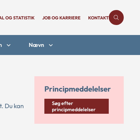
AL OG STATISTIK
JOB OG KARRIERE
KONTAKT
n
Nævn
Principmeddelelser
Søg efter
t. Du kan
principmeddelelser