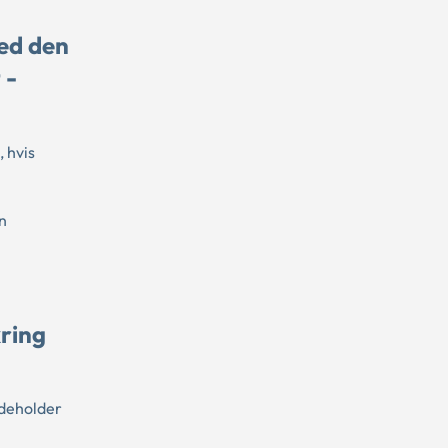
ed den
 -
 hvis
n
ring
ndeholder