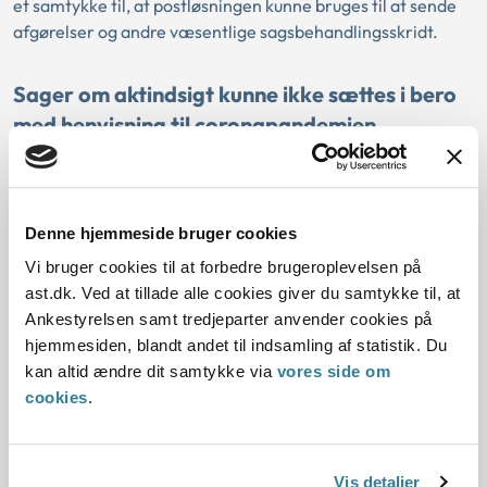
et samtykke til, at postløsningen kunne bruges til at sende
afgørelser og andre væsentlige sagsbehandlingsskridt.
Sager om aktindsigt kunne ikke sættes i bero
med henvisning til coronapandemien
Vordingborg Kommune havde under coronapandemien
meddelt en borger, at kommunen havde lukket ned for alle
ikke-kritiske funktioner, og at hans henvendelser om
Denne hjemmeside bruger cookies
aktindsigt ikke var omfattet af kritiske funktioner.
Vi bruger cookies til at forbedre brugeroplevelsen på
Ankestyrelsen udtalte, at kommunen ikke var berettiget til
ast.dk. Ved at tillade alle cookies giver du samtykke til, at
at nedprioritere sager om aktindsigt efter
Ankestyrelsen samt tredjeparter anvender cookies på
offentlighedsloven og miljøoplysningsloven og sætte dem i
hjemmesiden, blandt andet til indsamling af statistik. Du
bero på ubestemt tid under coronapandemien.
kan altid ændre dit samtykke via
vores side om
cookies
.
Sektorlovgivningen
Vis detaljer