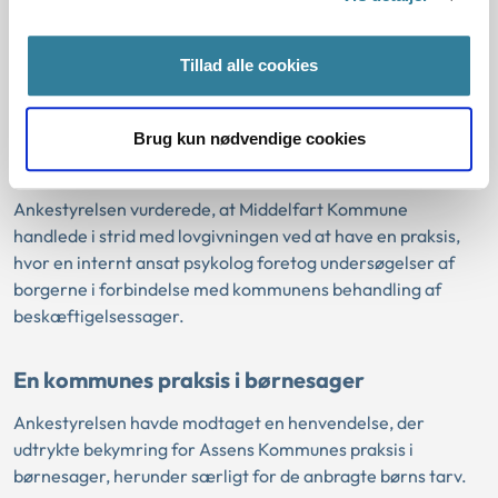
En kommunes brug af psykologundersøgelser
i jobcentret
Tillad alle cookies
Ankestyrelsen modtog en henvendelse om Middelfart
Kommunes brug af en internt ansat psykolog til
undersøgelse af borgere i forbindelse med en
Brug kun nødvendige cookies
beskæftigelsesrettet indsats.
Ankestyrelsen vurderede, at Middelfart Kommune
handlede i strid med lovgivningen ved at have en praksis,
hvor en internt ansat psykolog foretog undersøgelser af
borgerne i forbindelse med kommunens behandling af
beskæftigelsessager.
En kommunes praksis i børnesager
Ankestyrelsen havde modtaget en henvendelse, der
udtrykte bekymring for Assens Kommunes praksis i
børnesager, herunder særligt for de anbragte børns tarv.