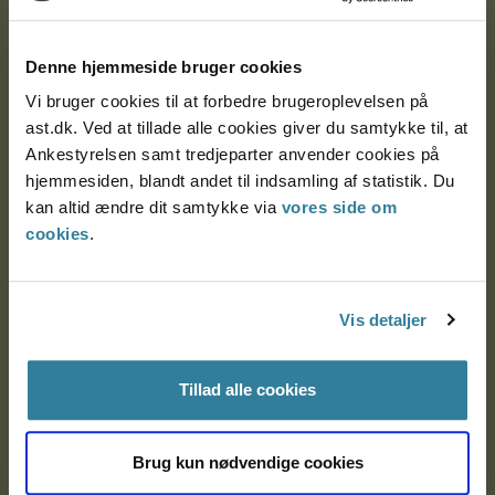
Ankestyrelsen
Postadresse:
Denne hjemmeside bruger cookies
Nytorv 7, 2. sal
Vi bruger cookies til at forbedre brugeroplevelsen på
9000 Aalborg
ast.dk. Ved at tillade alle cookies giver du samtykke til, at
Ankestyrelsen samt tredjeparter anvender cookies på
hjemmesiden, blandt andet til indsamling af statistik. Du
kan altid ændre dit samtykke via
vores side om
Ankestyrelsen Aalborg
cookies
.
Ankestyrelsen København
Vis detaljer
EAN: 57 98 000 35 48 21
CVR: 1007 4002
Tillad alle cookies
Brug kun nødvendige cookies
Om Ankestyrelsen