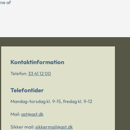
ene af
Kontaktinformation
Telefon:
33 41 12 00
Telefontider
Mandag-torsdag kl. 9-15, fredag kl. 9-12
Mail:
ast@ast.dk
Sikker mail:
sikkermail@ast.dk