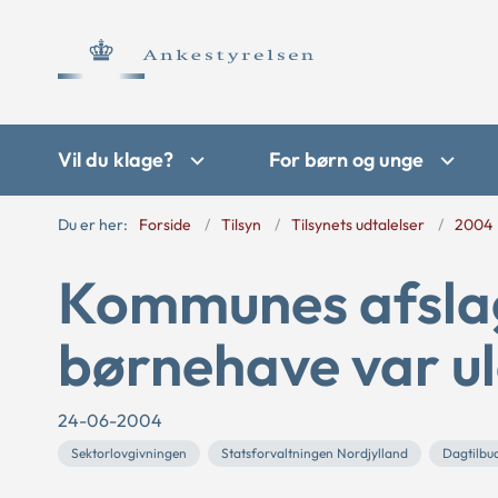
Vil du klage?
For børn og unge
Du er her:
Forside
Tilsyn
Tilsynets udtalelser
2004
Kommunes afslag
børnehave var ul
24-06-2004
Sektorlovgivningen
Statsforvaltningen Nordjylland
Dagtilbu