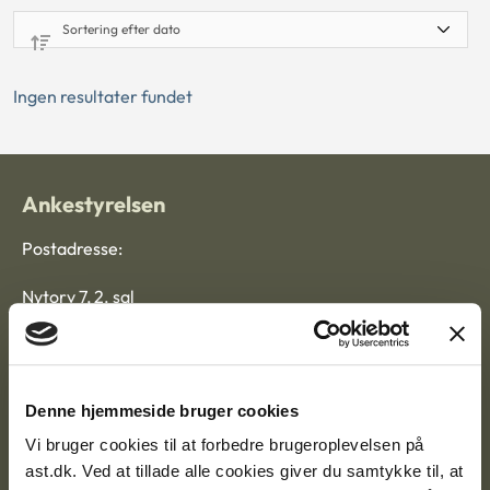
Ingen resultater fundet
Ankestyrelsen
Postadresse:
Nytorv 7, 2. sal
9000 Aalborg
Ankestyrelsen Aalborg
Denne hjemmeside bruger cookies
Vi bruger cookies til at forbedre brugeroplevelsen på
Ankestyrelsen København
ast.dk. Ved at tillade alle cookies giver du samtykke til, at