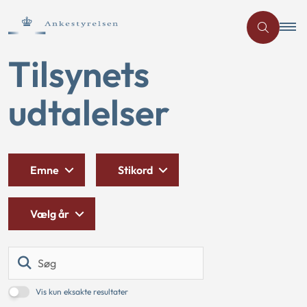
Tilsynets
udtalelser
Emne
Stikord
Vælg år
Søg
Vis kun eksakte resultater