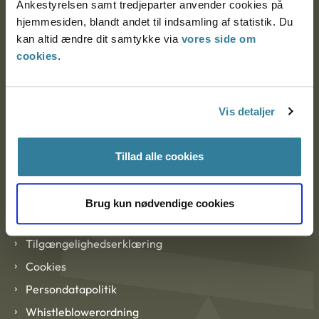
Ankestyrelsen samt tredjeparter anvender cookies på
hjemmesiden, blandt andet til indsamling af statistik. Du
kan altid ændre dit samtykke via
vores side om
EAN: 57 98 000 35 48 21
cookies
.
CVR: 1007 4002
Vis detaljer
Om Ankestyrelsen
Om Ankestyrelsen
Tillad alle cookies
Blanketter og kontaktformularer
Brug kun nødvendige cookies
Links
Tilgængelighedserklæring
Cookies
Persondatapolitik
Whistleblowerordning