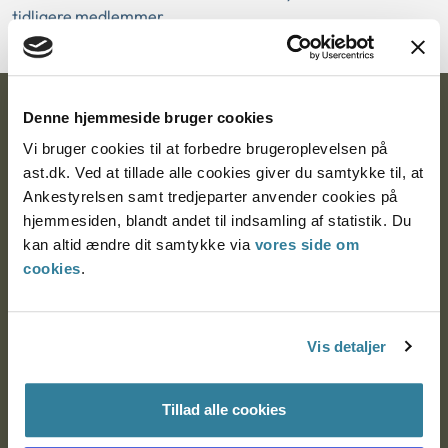
tidligere medlemmer...
Ankestyrelsen
Denne hjemmeside bruger cookies
Vi bruger cookies til at forbedre brugeroplevelsen på
Postadresse:
ast.dk. Ved at tillade alle cookies giver du samtykke til, at
Ankestyrelsen samt tredjeparter anvender cookies på
Nytorv 7, 2. sal
hjemmesiden, blandt andet til indsamling af statistik. Du
9000 Aalborg
kan altid ændre dit samtykke via
vores side om
cookies
.
Ankestyrelsen Aalborg
Vis detaljer
Ankestyrelsen København
Tillad alle cookies
EAN: 57 98 000 35 48 21