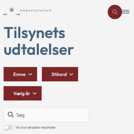
Tilsynets
udtalelser
Emne
Stikord
Vælg år
Søg
Vis kun eksakte resultater