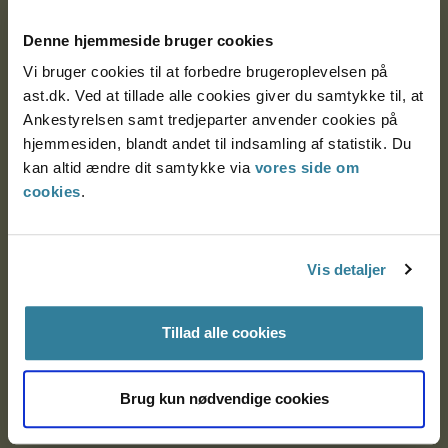
Postadresse:
Denne hjemmeside bruger cookies
Nytorv 7, 2. sal
Vi bruger cookies til at forbedre brugeroplevelsen på
9000 Aalborg
ast.dk. Ved at tillade alle cookies giver du samtykke til, at
Ankestyrelsen samt tredjeparter anvender cookies på
hjemmesiden, blandt andet til indsamling af statistik. Du
Ankestyrelsen Aalborg
kan altid ændre dit samtykke via
vores side om
cookies
.
Ankestyrelsen København
Vis detaljer
EAN: 57 98 000 35 48 21
CVR: 1007 4002
Tillad alle cookies
Om Ankestyrelsen
Brug kun nødvendige cookies
Om Ankestyrelsen