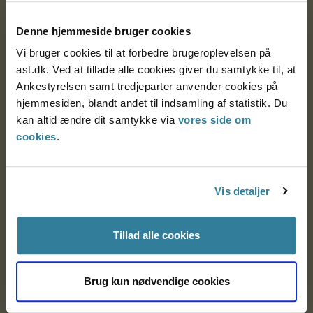
Postadresse:
Denne hjemmeside bruger cookies
Nytorv 7, 2. sal
Vi bruger cookies til at forbedre brugeroplevelsen på
9000 Aalborg
ast.dk. Ved at tillade alle cookies giver du samtykke til, at
Ankestyrelsen samt tredjeparter anvender cookies på
hjemmesiden, blandt andet til indsamling af statistik. Du
Ankestyrelsen Aalborg
kan altid ændre dit samtykke via
vores side om
cookies
.
Ankestyrelsen København
Vis detaljer
EAN: 57 98 000 35 48 21
CVR: 1007 4002
Tillad alle cookies
Om Ankestyrelsen
Brug kun nødvendige cookies
Om Ankestyrelsen