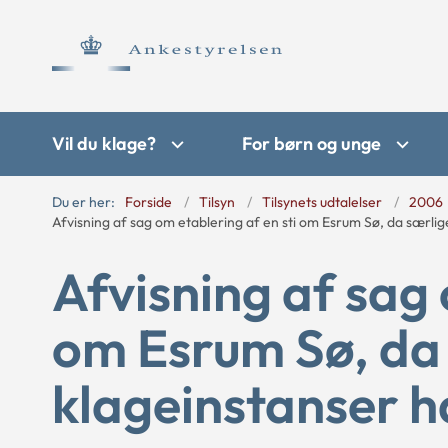
Vil du klage?
For børn og unge
Du er her:
Forside
Tilsyn
Tilsynets udtalelser
2006
Afvisning af sag om etablering af en sti om Esrum Sø, da særli
Afvisning af sag 
om Esrum Sø, da
klageinstanser 