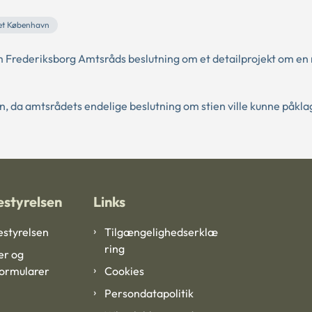
et København
m Frederiksborg Amtsråds beslutning om et detailprojekt om en 
 da amtsrådets endelige beslutning om stien ville kunne påklag
styrelsen
Links
styrelsen
Tilgængelighedserklæ
ring
er og
formularer
Cookies
Persondatapolitik