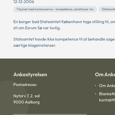
12-12-2006
Tilsynet med kommunerne - kompetence, sanktioner mv.
Statsamt
En borger bad Statsamtet København tage stilling til, o
sti om Esrum Sø var lovlig.
Statsamtet havde ikke kompetence til at behandle sagen,
særlige klageinstanser.
Ankestyrelsen
Om Anke
Postadresse:
Om Anke
Blankett
Nytorv 7, 2. sal
kontakt
9000 Aalborg