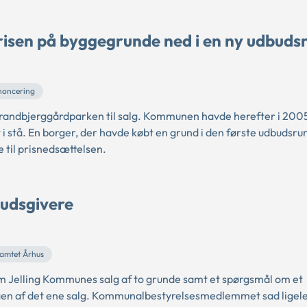
risen på byggegrunde ned i en ny udbuds
noncering
randbjerggårdparken til salg. Kommunen havde herefter i 200
t i stå. En borger, der havde købt en grund i den første udbudsr
 til prisnedsættelsen.
budsgivere
samtet Århus
t om Jelling Kommunes salg af to grunde samt et spørgsmål om et
n af det ene salg. Kommunalbestyrelsesmedlemmet sad ligeled