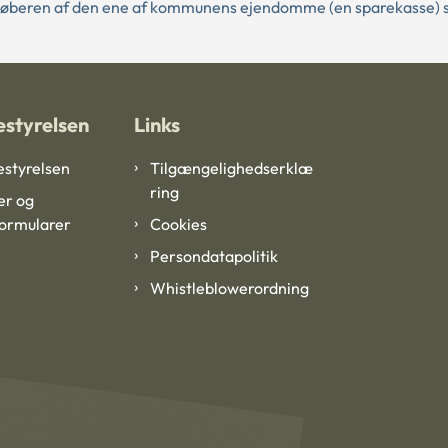
køberen af den ene af kommunens ejendomme (en sparekasse) s
styrelsen
Links
styrelsen
Tilgængelighedserklæ
ring
er og
formularer
Cookies
Persondatapolitik
Whistleblowerordning