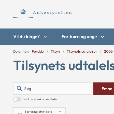
Vil du klage?
For børn og unge
Du er her:
Forside
Tilsyn
Tilsynets udtalelser
2006
Tilsynets udtalel
Søg
Emne
Vis kun eksakte resultater