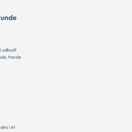
runde
5 udbudt
unde, havde
es i et