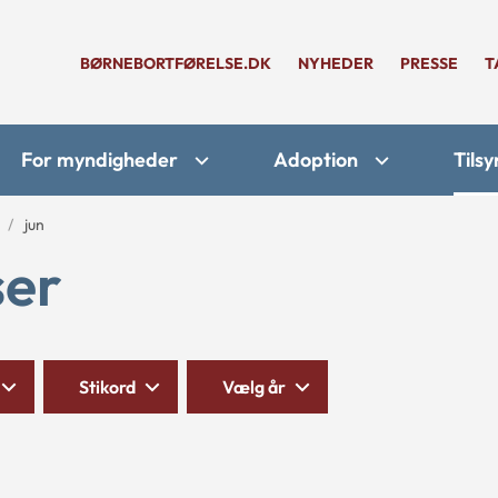
BØRNEBORTFØRELSE.DK
NYHEDER
PRESSE
T
For myndigheder
Adoption
Tilsy
jun
ser
Stikord
Vælg år