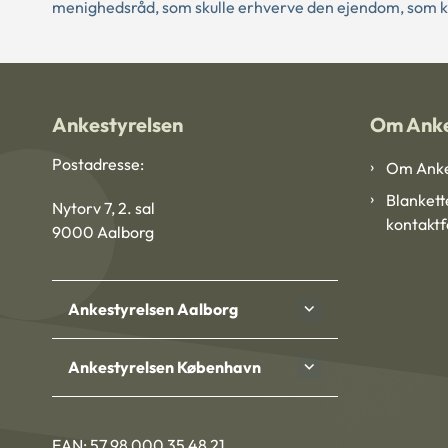
menighedsråd, som skulle erhverve den ejendom, som 
Ankestyrelsen
Om Anke
Postadresse:
Om Anke
Blankett
Nytorv 7, 2. sal
kontakt
9000 Aalborg
Ankestyrelsen Aalborg
Ankestyrelsen København
EAN: 57 98 000 35 48 21