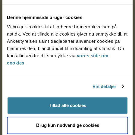
Postadresse:
Denne hjemmeside bruger cookies
Nytorv 7, 2. sal
Vi bruger cookies til at forbedre brugeroplevelsen på
9000 Aalborg
ast.dk. Ved at tillade alle cookies giver du samtykke til, at
Ankestyrelsen samt tredjeparter anvender cookies på
hjemmesiden, blandt andet til indsamling af statistik. Du
Ankestyrelsen Aalborg
kan altid ændre dit samtykke via
vores side om
cookies
.
Ankestyrelsen København
Vis detaljer
EAN: 57 98 000 35 48 21
CVR: 1007 4002
Tillad alle cookies
Brug kun nødvendige cookies
Om Ankestyrelsen