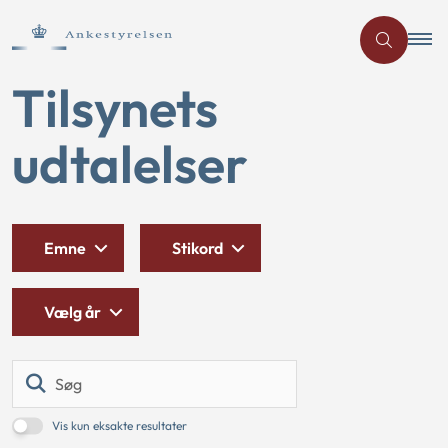
Tilsynets
udtalelser
Emne
Stikord
Vælg år
Søg
Vis kun eksakte resultater