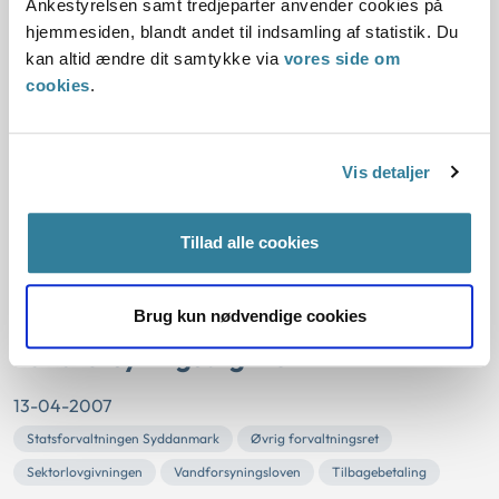
Ankestyrelsen samt tredjeparter anvender cookies på
Udbud af fast ejendom
Mageskifte
Udbud af fast ejendom
hjemmesiden, blandt andet til indsamling af statistik. Du
kan altid ændre dit samtykke via
vores side om
Statsforvaltningen Sjælland
cookies
.
Roskilde Kommune ønskede et mageskifte af arealer på
hver 346 m2. Det var aftalt mageskifte uden betaling.
Mageskiftet skulle indgå i omlægning af vej og ny
Vis detaljer
rundkørsel ved Trekroner Centret.
Statsforvaltningen Sjælland gav samtykke til mageskifte.
Statsforvaltningen lagde vægt på, at mageskiftet var
Tillad alle cookies
begrundet i gennemførelse af et samlet vejproje...
Fastsættelse og tilbagebetaling af
Brug kun nødvendige cookies
vandforsyningsafgifter
13-04-2007
Statsforvaltningen Syddanmark
Øvrig forvaltningsret
Sektorlovgivningen
Vandforsyningsloven
Tilbagebetaling