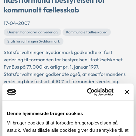
næstformand i bestyrelsen for
kommunalt fællesskab
17-04-2007
Diæter, honorarer og vederlag
Kommunale fællesskaber
Statsforvaltningen Syddanmark
Statsforvaltningen Syddanmark godkendte et fast
vederlag til formanden for bestyrelsen i trafikselskabet
FynBus på 77.000 kr. årligt pr. 1. januar 1997.
Statsforvaltningen godkendte også, at næstformandens
vederlag blev fastsat til 10 % af formandens vederlag.
Statsforvaltningen kunne ikke godkende faste vederlag til
de menige bestyrelsesmedlem...
Samtykke til mageskifte i forbindelse
Denne hjemmeside bruger cookies
med vejprojekt
Vi bruger cookies til at forbedre brugeroplevelsen på
ast.dk. Ved at tillade alle cookies giver du samtykke til, at
16-04-2007