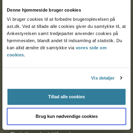
Denne hjemmeside bruger cookies
Nytorv 7, 2. sal
9000 Aalborg
Vi bruger cookies til at forbedre brugeroplevelsen på
ast.dk. Ved at tillade alle cookies giver du samtykke til, at
Ankestyrelsen samt tredjeparter anvender cookies på
Ankestyrelsen Aalborg
hjemmesiden, blandt andet til indsamling af statistik. Du
kan altid ændre dit samtykke via
vores side om
cookies
.
Ankestyrelsen København
Vis detaljer
EAN: 57 98 000 35 48 21
CVR: 1007 4002
Tillad alle cookies
Om Ankestyrelsen
Brug kun nødvendige cookies
Om Ankestyrelsen