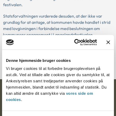
festivalen.
Statsforvaltningen vurderede desuden, at der ikke var
grundlag for at antage, at kommunen havde handlet i strid
med lovgivningen i forbindelse med beslutningen om
kommunens engagement i Langelandsfestivalen.
Download PDF
Denne hjemmeside bruger cookies
Vi bruger cookies til at forbedre brugeroplevelsen på
ast.dk. Ved at tillade alle cookies giver du samtykke til, at
Ankestyrelsen samt tredjeparter anvender cookies på
hjemmesiden, blandt andet til indsamling af statistik. Du
Ankestyrelsen
kan altid ændre dit samtykke via
vores side om
cookies
.
Postadresse:
Nytorv 7, 2. sal