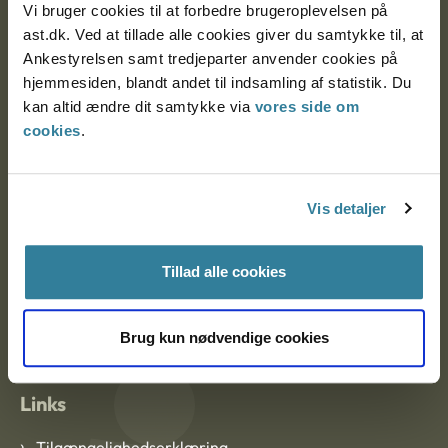
Vi bruger cookies til at forbedre brugeroplevelsen på
Ankestyrelsen Aalborg
ast.dk. Ved at tillade alle cookies giver du samtykke til, at
Ankestyrelsen samt tredjeparter anvender cookies på
hjemmesiden, blandt andet til indsamling af statistik. Du
Ankestyrelsen København
kan altid ændre dit samtykke via
vores side om
cookies
.
EAN: 57 98 000 35 48 21
CVR: 1007 4002
Vis detaljer
Om Ankestyrelsen
Tillad alle cookies
Om Ankestyrelsen
Brug kun nødvendige cookies
Blanketter og kontaktformularer
Links
Tilgængelighedserklæring