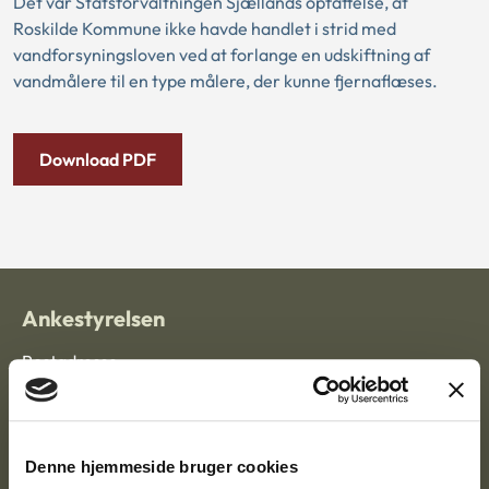
Det var Statsforvaltningen Sjællands opfattelse, at
Roskilde Kommune ikke havde handlet i strid med
vandforsyningsloven ved at forlange en udskiftning af
vandmålere til en type målere, der kunne fjernaflæses.
Download PDF
Ankestyrelsen
Postadresse:
Nytorv 7, 2. sal
9000 Aalborg
Denne hjemmeside bruger cookies